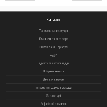
Каталог
Телефони та аксесуари
Планшети та аксесуари
Вживані та REF пристрої
Аудіо
Гаджети та автоприладдя
Побутова техніка
Дім, дача, туризм
Інструменти, садове приладдя
Усі категорії
Алфавітний покажчик