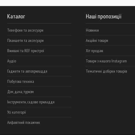
Каталог
Наші пропозиції
Телефони та аксесуари
Новинки
Планшети та аксесуари
Акційні товари
Вживані та REF пристрої
Хіт продаж
Аудіо
Товари з нашого Instagram
Гаджети та автоприладдя
Тематичні добірки товарів
Побутова техніка
Дім, дача, туризм
Інструменти, садове приладдя
Усі категорії
Алфавітний покажчик