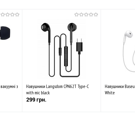
вакуумні з
Навушники Langsdom CPN62T Type-C
Навушники Baseus
with mic black
White
299 грн.
Купити
Скор