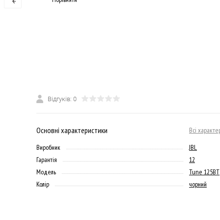
Відгуків: 0
Основні характеристики
Всі характе
Виробник
JBL
Гарантія
12
Модель
Tune 125BT
Колір
чорний