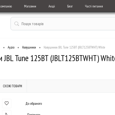
компанію
Магазини
Акціі
Блог
Часті питання
•
•
•
Аудіо
Навушники
Навушники JBL Tune 125BT (JBLT125BTWHT) White
 JBL Tune 125BT (JBLT125BTWHT) Whit
СХОЖІ ТОВАРИ
До обраного
Порівняти