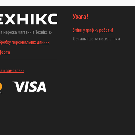
Увага!
Зміни у графіку роботи!
а мережа магазинів Технікс ©
Детальніше за посиланням
бробку персональних данних
оферта
ачі замовлень