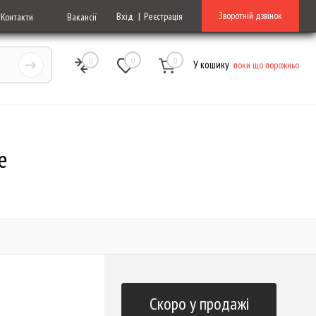
Зворотній дзвінок
Вхід
Реєстрація
Контакти
Вакансії
0
0
0
У кошику
поки що порожньо
e
Скоро у продажі