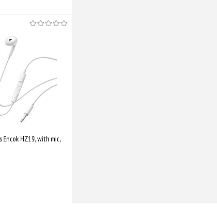
 Encok HZ19, with mic,
о у продажі