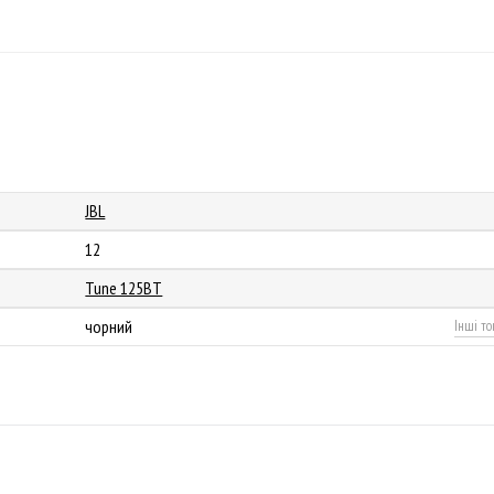
JBL
12
Tune 125BT
чорний
Інші то