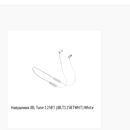
До обраного
Порівняти
До обраного
Пор
Закінчується
Закінчується
Навушники JBL Tune 125BT (JBLT125BTWHT) White