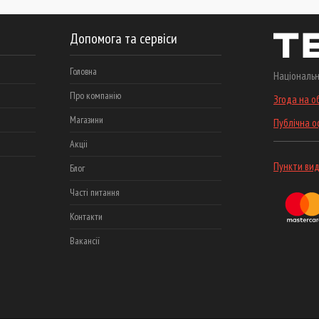
Допомога та сервіси
Головна
Національн
Про компанію
Згода на о
Магазини
Публічна 
Акціі
Пункти вид
Блог
Часті питання
Контакти
Вакансії