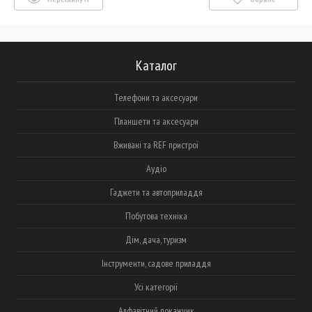
Каталог
Телефони та аксесуари
Планшети та аксесуари
Вживані та REF пристрої
Аудіо
Гаджети та автоприладдя
Побутова техніка
Дім, дача, туризм
Інструменти, садове приладдя
Усі категорії
Алфавітний покажчик