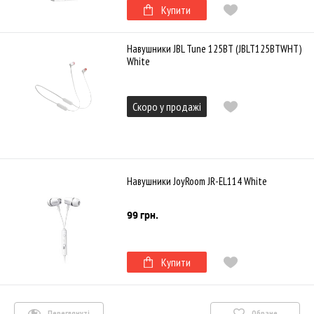
Купити
Навушники JBL Tune 125BT (JBLT125BTWHT)
White
Скоро у продажі
Навушники JoyRoom JR-EL114 White
99 грн.
Купити
Переглянуті
Обране