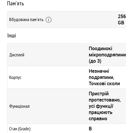
Пам'ять
256
Вбудована пам'ять
GB
Інші
Поодинокі
мікроподряпини
Дисплей
(до 3)
Незначні
подряпини,
Корпус
Точкові сколи
Пристрій
протестовано,
усі функції
Функціонал
працюють
справно
B
Стан (Grade)