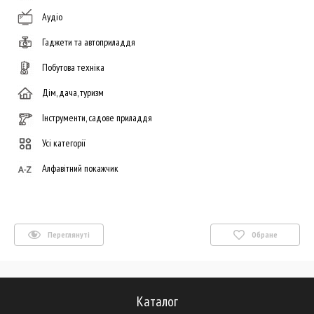
Аудіо
Гаджети та автоприладдя
Побутова техніка
Дім, дача, туризм
Інструменти, садове приладдя
Усі категорії
Алфавітний покажчик
Переглянуті
Обране
Каталог