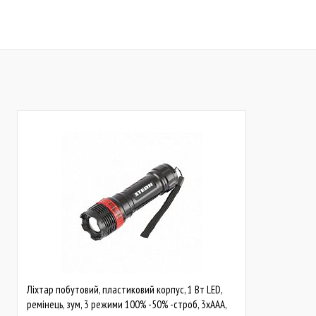
Купити
Скоро у продажі
До обраного
Порівняти
До обраного
Пор
В наявності
Ліхтар побутовий, пластиковий корпус, 1 Вт LED,
ремінець, зум, 3 режими 100% -50% -строб, 3хААА,