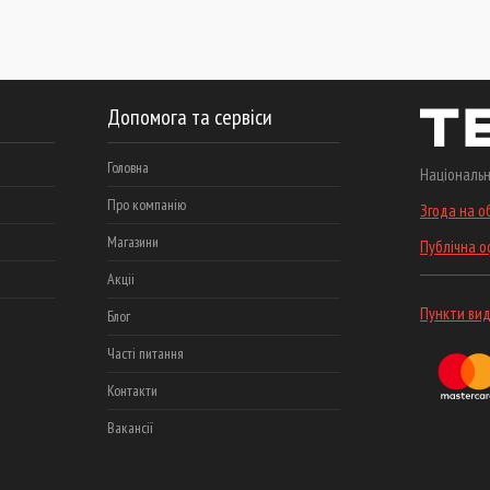
Допомога та сервіси
Головна
Національн
Про компанію
Згода на о
Магазини
Публічна 
Акціі
Пункти вид
Блог
Часті питання
Контакти
Вакансії