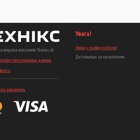
Увага!
Зміни у графіку роботи!
а мережа магазинів Технікс ©
Детальніше за посиланням
бробку персональних данних
оферта
ачі замовлень