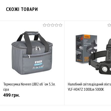
СХОЖІ ТОВАРИ
Термосумка Noveen LBB2 об `єм 5,3л.
Налобний світлодіодний ліхт
сіра
VLF-H047Z 1000Lm 5000K
499 грн.