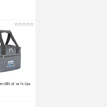
n LBB1 об `єм 7л. Сіра