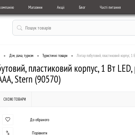
компанію
Магазини
Акціі
Блог
Часті питання
•
•
•
Дім, дача, туризм
Туристичні товари
Ліхтар побутовий, пластиковий корпус, 1 
бутовий, пластиковий корпус, 1 Вт LED,
ААА, Stern (90570)
СХОЖІ ТОВАРИ
До обраного
Порівняти