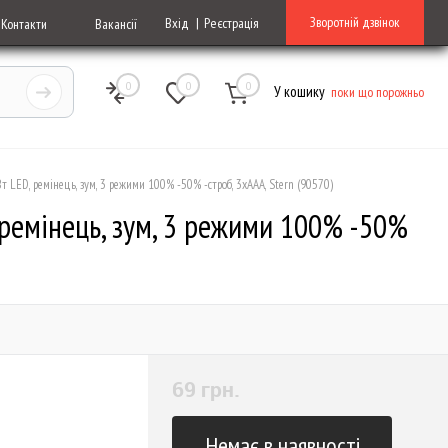
Зворотній дзвінок
Вхід
Реєстрація
Контакти
Вакансії
0
0
0
У кошику
поки що порожньо
Вт LED, ремінець, зум, 3 режими 100% -50% -строб, 3хААА, Stern (90570)
 ремінець, зум, 3 режими 100% -50%
69 грн.
Немає в наявності