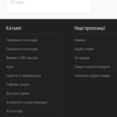
Stern (90570)
69 грн.
Каталог
Наші пропозиції
Телефони та аксесуари
Новинки
Планшети та аксесуари
Акційні товари
Вживані та REF пристрої
Хіт продаж
Аудіо
Товари з нашого Instagram
Гаджети та автоприладдя
Тематичні добірки товарів
Побутова техніка
Дім, дача, туризм
Інструменти, садове приладдя
Усі категорії