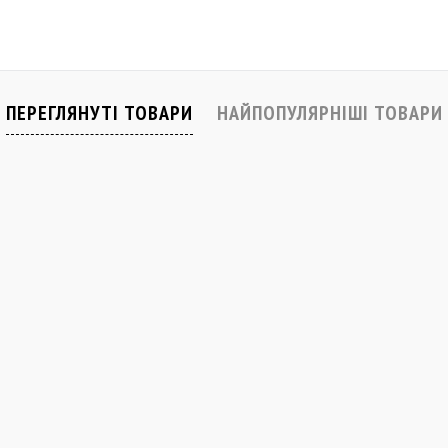
Купити
івняти
До обраного
Порівняти
До обраного
В наявності
В наявності
ПЕРЕГЛЯНУТІ ТОВАРИ
НАЙПОПУЛЯРНІШІ ТОВАРИ