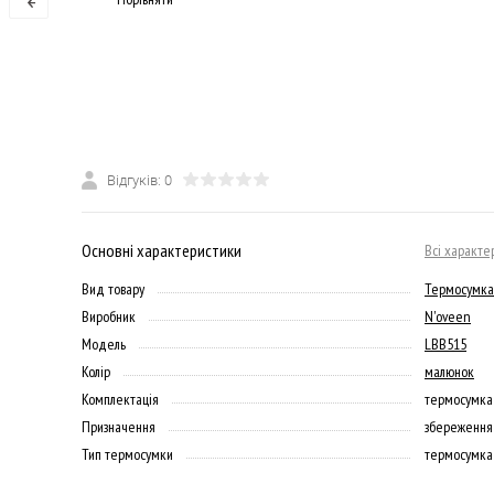
Відгуків: 0
Основні характеристики
Всі характе
Вид товару
Термосумка
Виробник
N'oveen
Модель
LBB515
Колір
малюнок
Комплектація
термосумка 
Призначення
збереження
Тип термосумки
термосумка