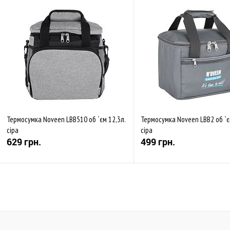
Термосумка Noveen LBB510 об `єм 12,3л.
Термосумка Noveen LBB2 об `єм
сіра
сіра
629 грн.
499 грн.
Купити
Купити
До обраного
Порівняти
До обраного
Пор
В наявності
В наявності