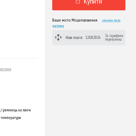
Купити
Ваше місто:
Місцеположення
змінити місто
доставки
За тарифами
Нова пошта:
12.08.2026
перевізника
ристики
/ ремінець на плечі
 температури