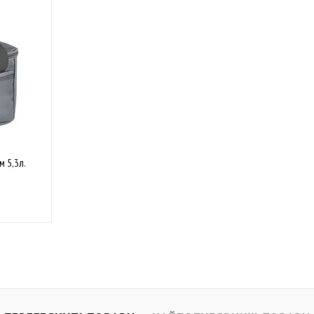
 5,3л.
івняти