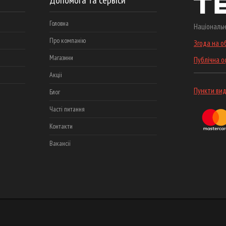
Допомога та сервіси
Головна
Національн
Про компанію
Згода на о
Магазини
Публічна 
Акціі
Пункти вид
Блог
Часті питання
Контакти
Вакансії