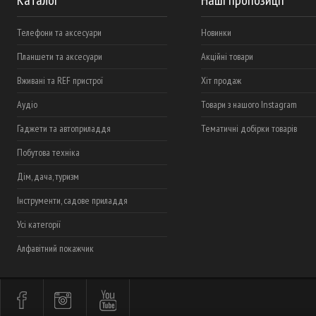
Каталог
Наші пропозиції
Телефони та аксесуари
Новинки
Планшети та аксесуари
Акційні товари
Вживані та REF пристрої
Хіт продаж
Аудіо
Товари з нашого Instagram
Гаджети та автоприладдя
Тематичні добірки товарів
Побутова техніка
Дім, дача, туризм
Інструменти, садове приладдя
Усі категорії
Алфавітний покажчик