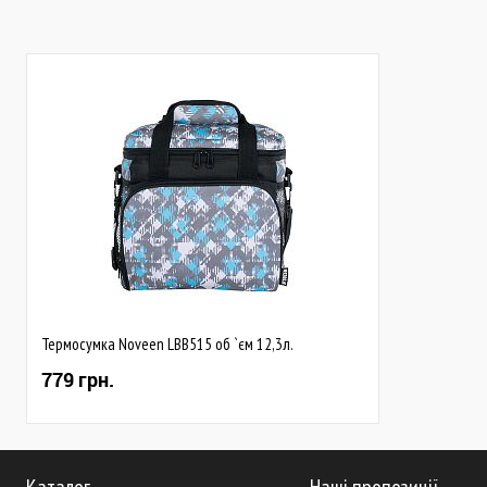
Термосумка Noveen LBB515 об `єм 12,3л.
779 грн.