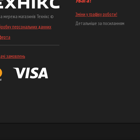
Увага!
Зміни у графіку роботи!
а мережа магазинів Технікс ©
Детальніше за посиланням
бробку персональних данних
оферта
ачі замовлень