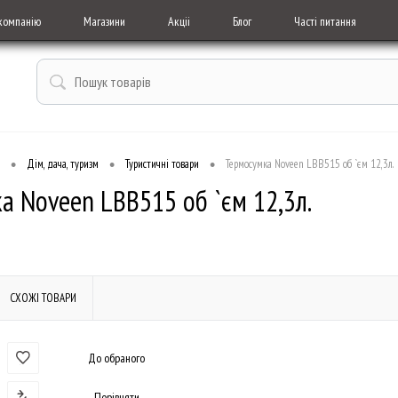
компанію
Магазини
Акціі
Блог
Часті питання
•
•
•
Дім, дача, туризм
Туристичні товари
Термосумка Noveen LBB515 об `єм 12,3л.
а Noveen LBB515 об `єм 12,3л.
СХОЖІ ТОВАРИ
До обраного
Порівняти