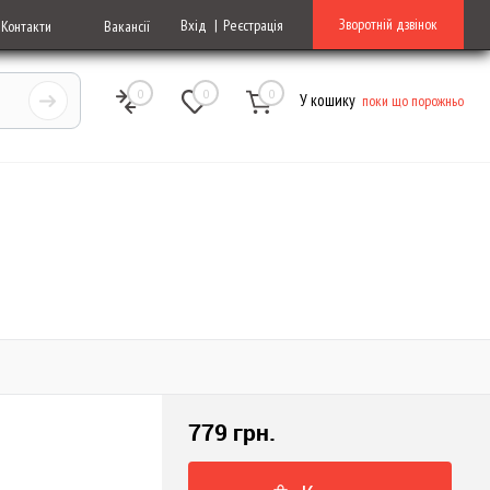
Зворотній дзвінок
Вхід
Реєстрація
Контакти
Вакансії
0
0
0
У кошику
поки що порожньо
779 грн.