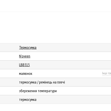
Термосумка
N'oveen
LBB515
малюнок
Інші то
термосумка / ремінець на плечі
збереження температури
термосумка