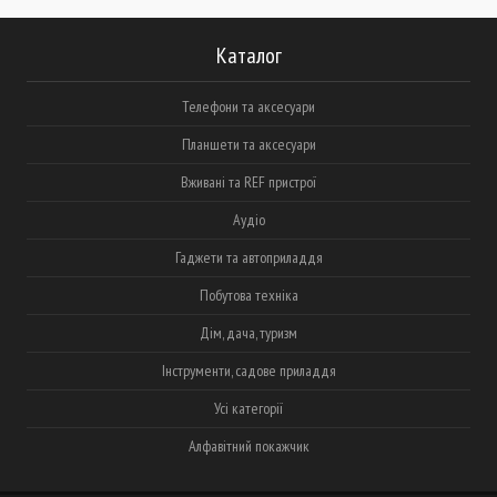
Каталог
Телефони та аксесуари
Планшети та аксесуари
Вживані та REF пристрої
Аудіо
Гаджети та автоприладдя
Побутова техніка
Дім, дача, туризм
Інструменти, садове приладдя
Усі категорії
Алфавітний покажчик