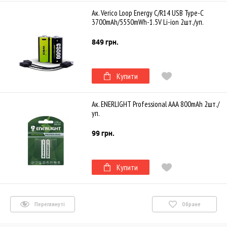
Ак. Verico Loop Energy C/R14 USB Type-С
3700mAh/5550mWh-1.5V Li-ion 2шт./уп.
849 грн.
Купити
Ак. ENERLIGHT Professional AAA 800mAh 2шт./
уп.
99 грн.
Купити
Переглянуті
Обране