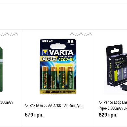
 2100mAh
Ак. Verico Loop E
Ак. VARTA Accu AA 2700 mAh 4шт./уп.
Type-C 500mAh Li-
679 грн.
829 грн.