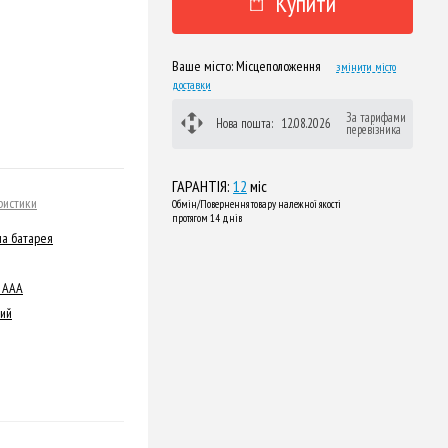
Купити
Ваше місто:
Місцеположення
змінити місто
доставки
За тарифами
Нова пошта:
12.08.2026
перевізника
ГАРАНТІЯ:
12
міс
ристики
Обмін/Повернення товару належної якості
протягом 14 днів
на батарея
y AAA
ний