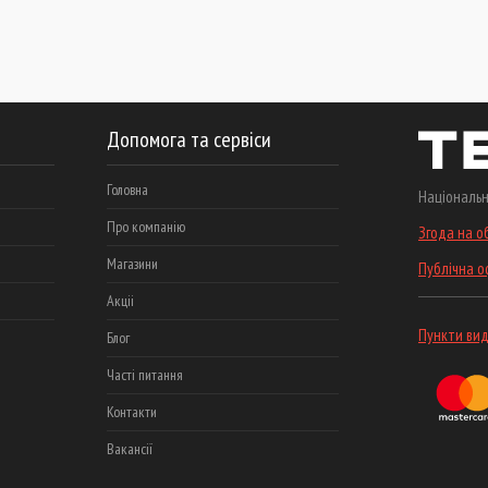
Допомога та сервіси
Головна
Національн
Про компанію
Згода на о
Магазини
Публічна 
Акціі
Пункти вид
Блог
Часті питання
Контакти
Вакансії