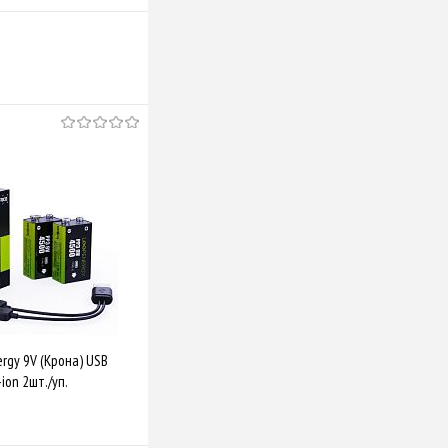
nergy 9V (Крона) USB
ion 2шт./уп.