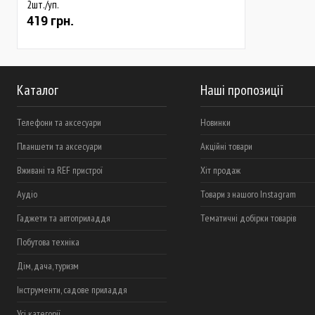
2шт./уп.
419 грн.
Каталог
Наші пропозиції
Телефони та аксесуари
Новинки
Планшети та аксесуари
Акційні товари
Вживані та REF пристрої
Хіт продаж
Аудіо
Товари з нашого Instagram
Гаджети та автоприладдя
Тематичні добірки товарів
Побутова техніка
Дім, дача, туризм
Інструменти, садове приладдя
Усі категорії