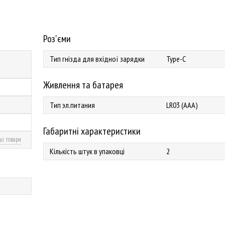
Роз'єми
Тип гнізда для вхідної зарядки
Type-C
Живлення та батарея
Тип эл.питания
LR03 (AAA)
Габаритні характеристики
ші товари
Кількість штук в упаковці
2