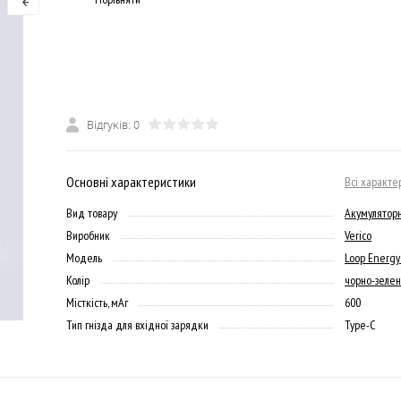
Відгуків: 0
Основні характеристики
Всі характе
Вид товару
Акумулятор
Виробник
Verico
Модель
Loop Energ
Колір
чорно-зеле
Місткість, мАг
600
Тип гнізда для вхідної зарядки
Type-C