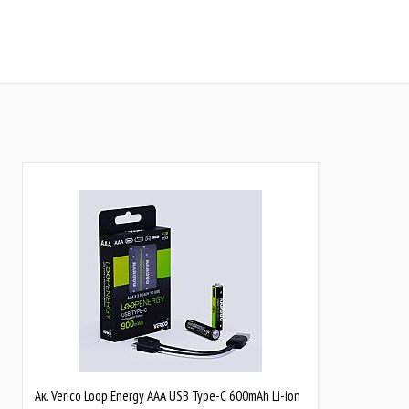
Купити
Купити
До обраного
Порівняти
До обраного
Пор
В наявності
В наявності
Ак. Verico Loop Energy AAA USB Type-C 600mAh Li-ion