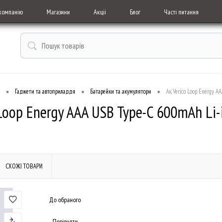
компанію
Магазини
Акціі
Блог
Часті питання
•
•
•
Гаджети та автоприладдя
Батарейки та акумулятори
Ак. Verico Loop Energy 
 Loop Energy AAA USB Type-C 600mAh Li-
СХОЖІ ТОВАРИ
До обраного
Порівняти