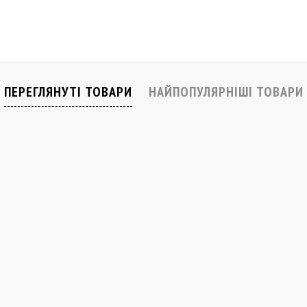
Купити
івняти
До обраного
Порівняти
До обраного
В наявності
В наявності
ПЕРЕГЛЯНУТІ ТОВАРИ
НАЙПОПУЛЯРНІШІ ТОВАРИ