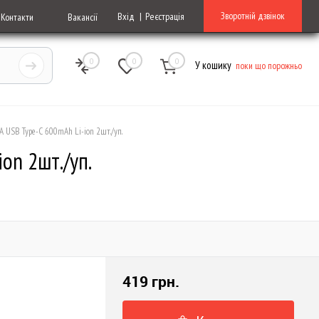
Зворотній дзвінок
Вхід
Реєстрація
Контакти
Вакансії
0
0
0
У кошику
поки що порожньо
AAA USB Type-C 600mAh Li-ion 2шт./уп.
ion 2шт./уп.
419 грн.