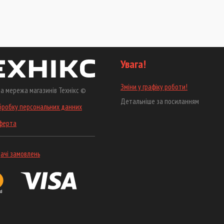
Увага!
Зміни у графіку роботи!
а мережа магазинів Технікс ©
Детальніше за посиланням
бробку персональних данних
оферта
ачі замовлень