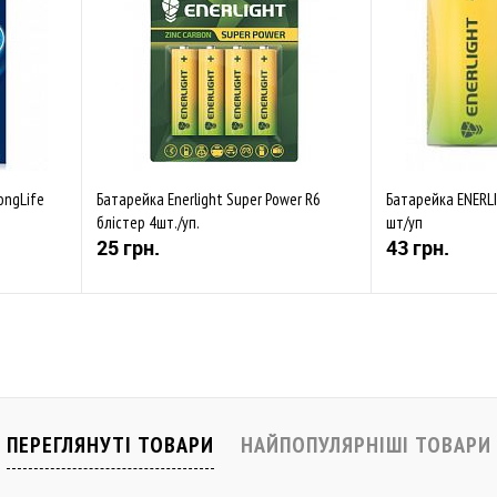
ongLife
Батарейка Enerlight Super Power R6
Батарейка ENERLI
блістер 4шт./уп.
шт/уп
25 грн.
43 грн.
Купити
івняти
До обраного
Порівняти
До обраного
В наявності
В наявності
ПЕРЕГЛЯНУТІ ТОВАРИ
НАЙПОПУЛЯРНІШІ ТОВАРИ