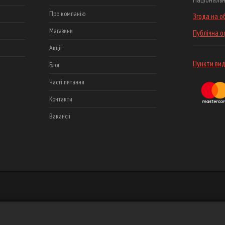
Про компанію
Згода на о
Магазини
Публічна 
Акціі
Пункти вид
Блог
Часті питання
Контакти
Вакансії