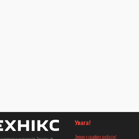
Увага!
Зміни у графіку роботи!
а мережа магазинів Технікс ©