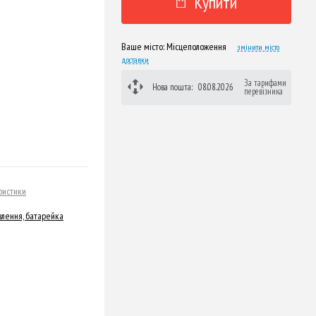
Купити
Ваше місто:
Місцеположення
змінити місто
доставки
За тарифами
Нова пошта:
08.08.2026
перевізника
ристики
лення, батарейка