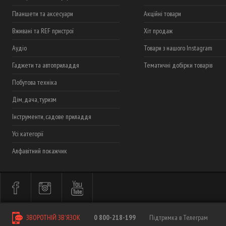
Планшети та аксесуари
Акційні товари
Вживані та REF пристрої
Хіт продаж
Аудіо
Товари з нашого Instagram
Гаджети та автоприладдя
Тематичні добірки товарів
Побутова техніка
Дім, дача, туризм
Інструменти, садове приладдя
Усі категорії
Алфавітний покажчик
ЗВОРОТНІЙ ЗВ'ЯЗОК
0 800-218-199
Підтримка в Телеграм