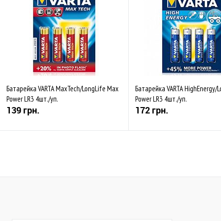
Батарейка VARTA MaxTech/LongLife Max
Батарейка VARTA HighEnergy/L
Power LR3 4шт./уп.
Power LR3 4шт./уп.
139 грн.
172 грн.
Купити
Купити
До обраного
Порівняти
До обраного
Пор
В наявності
В наявності