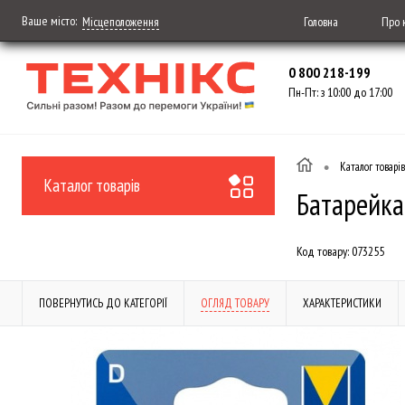
Ваше місто:
Головна
Про 
Місцеположення
0 800 218-199
Пн-Пт: з 10:00 до 17:00
•
Каталог товарів
Каталог товарів
Батарейка
Код товару:
073255
ПОВЕРНУТИСЬ ДО КАТЕГОРІЇ
ОГЛЯД ТОВАРУ
ХАРАКТЕРИСТИКИ