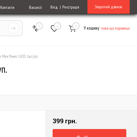
Зворотній дзвінок
Вхід
Реєстрація
Контакти
Вакансії
0
0
0
У кошику
поки що порожньо
fe Max Power LR20 2шт./уп.
п.
399 грн.