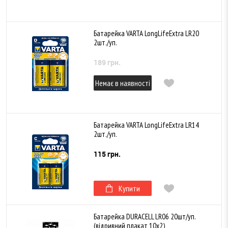
Батарейка VARTA LongLifeExtra LR20
2шт./уп.
189 грн.
Немає в наявності
Батарейка VARTA LongLifeExtra LR14
2шт./уп.
115 грн.
Купити
Батарейка DURACELL LR06 20шт/уп.
(відривний плакат 10х2)