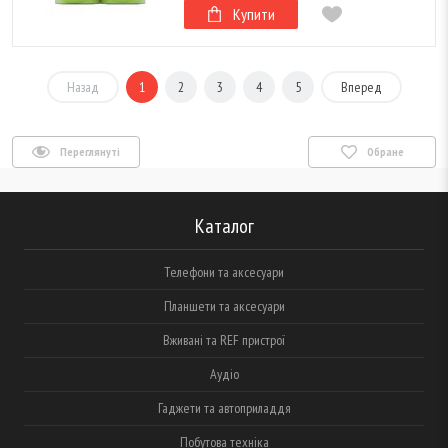
Купити
Назад
1
2
3
4
5
Вперед
Переглянуті
Обране
Каталог
Телефони та аксесуари
Планшети та аксесуари
Вживані та REF пристрої
Аудіо
Гаджети та автоприладдя
Побутова техніка