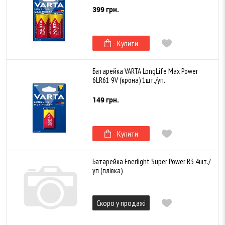
399 грн.
Купити
Батарейка VARTA LongLife Max Power
6LR61 9V (крона) 1шт./уп.
149 грн.
Купити
Батарейка Enerlight Super Power R3 4шт./
уп (плівка)
Скоро у продажі