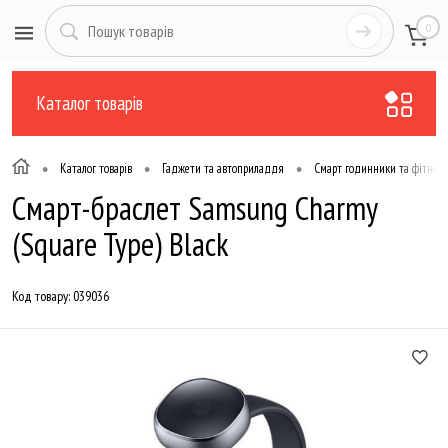
0
Каталог товарів
•
•
•
Каталог товарів
Гаджети та автоприладдя
Смарт годинники та фітнес-
Смарт-браслет Samsung Charmy
(Square Type) Black
Код товару:
039036