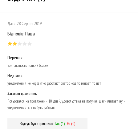
Дата:
28 Серпня 2019
Відповів:
Паша
Переваги:
компактность, тонкий браслет
Недоліки:
уведомления не корректно работают, светодиод то мигает, то нет.
Загальні враження:
Пользовался на протяжении 10 дней, удовольствия не получил, шаги считает, ну и
уведомления как нибуть работают
Відгук був корисним?
Так (
1
)
Ні (
0
)