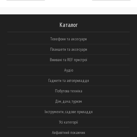
Каталог
Телефони та аксесуари
Планшети та аксесуари
Вживані та REF пристрої
Аудіо
Гаджети та автоприладдя
Побутова техніка
Дім, дача, туризм
Інструменти, садове приладдя
Усі категорії
Алфавітний покажчик