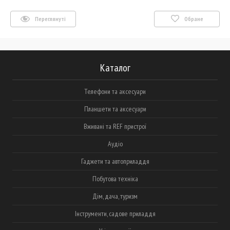
Переглянуті
Обране
Каталог
Телефони та аксесуари
Планшети та аксесуари
Вживані та REF пристрої
Аудіо
Гаджети та автоприладдя
Побутова техніка
Дім, дача, туризм
Інструменти, садове приладдя