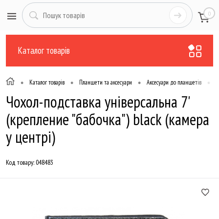
0
Каталог товарів
•
•
•
•
Каталог товарів
Планшети та аксесуари
Аксесуари до планшетів
Ф
Чохол-подставка універсальна 7'
(крепление "бабочка") black (камера
у центрі)
Код товару:
048483