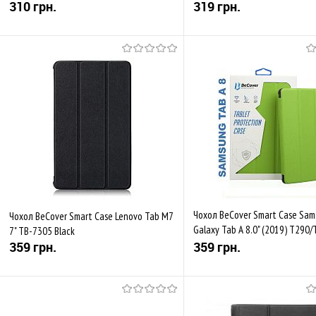
310 грн.
319 грн.
Купити
Купити
До обраного
Порівняти
До обраного
Пор
В наявності
Закінчується
Чохол BeCover Smart Case Sa
Чохол BeCover Smart Case Lenovo Tab M7
Galaxy Tab A 8.0" (2019) T290
7" TB-7305 Black
Green
359 грн.
359 грн.
Купити
Купити