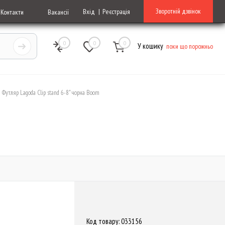
Зворотній дзвінок
Вхід
Реєстрація
Контакти
Вакансії
0
0
0
У кошику
поки що порожньо
Футляр Lagoda Clip stand 6-8" чорна Boom
Код товару: 033156