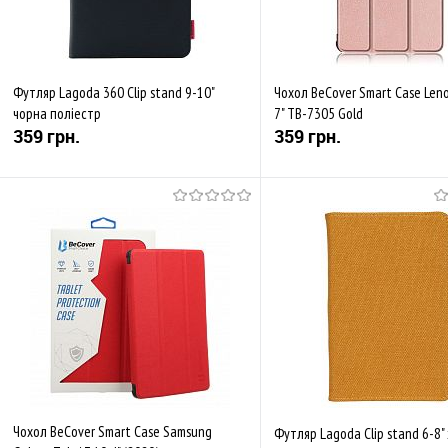
Футляр Lagoda 360 Clip stand 9-10"
Чохол BeCover Smart Case Len
чорна поліестр
7" TB-7305 Gold
359 грн.
359 грн.
Купити
Купити
До обраного
Порівняти
До обраного
Пор
Закінчується
Закінчується
Чохол BeCover Smart Case Samsung
Футляр Lagoda Clip stand 6-8