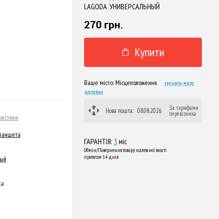
LAGODA УНИВЕРСАЛЬНЫЙ
270 грн.
Купити
Ваше місто:
Місцеположення
змінити місто
доставки
За тарифами
Нова пошта:
08.08.2026
перевізника
ристики
планшета
ГАРАНТІЯ:
3
міс
Обмін/Повернення товару належної якості
протягом 14 днів
ный
ка