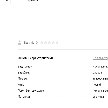
Відгуків: 0
Основні характеристики
Всі характе
Вид товару
Чохол для 
Виробник
Lagoda
Модель
Универсаль
Колір
чорний
Форм-фактор чехлов
чехол-книж
Материал
эко-кожа