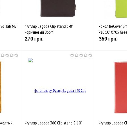
ovo Tab M7
Футляр Lagoda Clip stand 6-8"
Чохол BeCover Sm
коричневый Boom
P10 10" X705 Gre
270 грн.
359 грн.
Купити
івняти
До обраного
Порівняти
До обраного
Закінчується
В наявності
" желтый
Футляр Lagoda 360 Clip stand 9-10"
Футляр Lagoda Cl