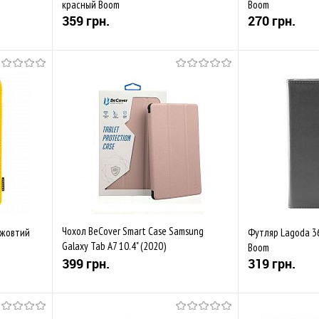
красный Boom
Boom
359 грн.
270 грн.
Купити
івняти
До обраного
Порівняти
До обраного
Закінчується
В наявності
Чохол BeCover Smart Case Samsung
 жовтий
Футляр Lagoda 360
Galaxy Tab A7 10.4" (2020)
Boom
T500/T505/T507 Rose Gold
399 грн.
319 грн.
Купити