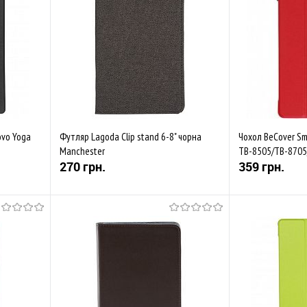
івняти
До обраного
Порівняти
До обраного
В наявності
Закінчується
ovo Yoga
Футляр Lagoda Clip stand 6-8" чорна
Чохол BeCover Sm
Manchester
TB-8505/TB-8705
270 грн.
359 грн.
Купити
івняти
До обраного
Порівняти
До обраного
В наявності
В наявності