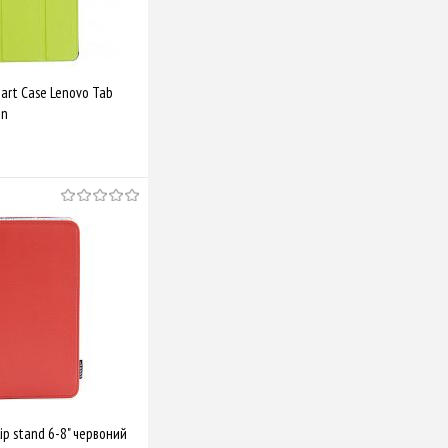
art Case Lenovo Tab
en
Купити
Порівняти
ip stand 6-8" червоний