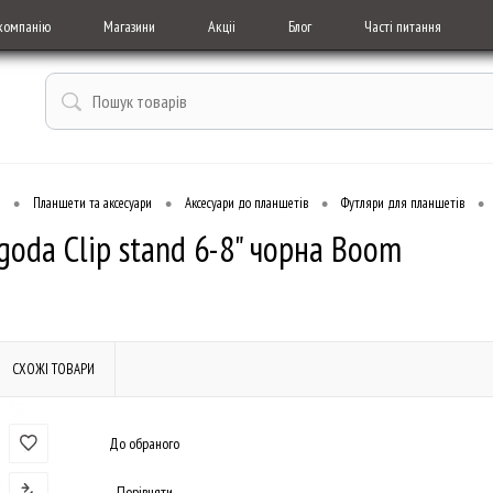
компанію
Магазини
Акціі
Блог
Часті питання
•
•
•
•
Планшети та аксесуари
Аксесуари до планшетів
Футляри для планшетів
goda Clip stand 6-8" чорна Boom
СХОЖІ ТОВАРИ
До обраного
Порівняти