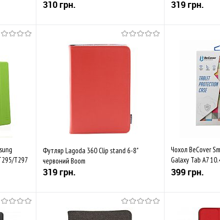
310 грн.
319 грн.
Купити
івняти
До обраного
Порівняти
До обраного
В наявності
Закінчується
msung
Чохол BeCover Sm
Футляр Lagoda 360 Clip stand 6-8"
/T295/T297
Galaxy Tab A7 10.
червоний Boom
T500/T505/T507 
319 грн.
399 грн.
Купити