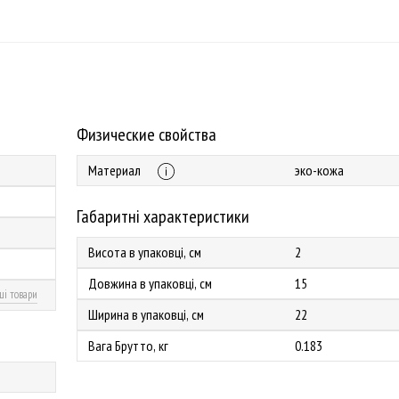
Физические свойства
Материал
эко-кожа
Габаритні характеристики
Висота в упаковці, см
2
Довжина в упаковці, см
15
ші товари
Ширина в упаковці, см
22
Вага Брутто, кг
0.183