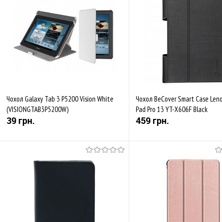
До обраного
Порівняти
До обраного
Пор
В наявності
Закінчується
Чохол Galaxy Tab 3 P5200 Vision White
Чохол BeCover Smart Case Len
(VISIONGTAB3P5200W)
Pad Pro 13 YT-X606F Black
39 грн.
459 грн.
Купити
Купити
До обраного
Порівняти
До обраного
Пор
В наявності
В наявності