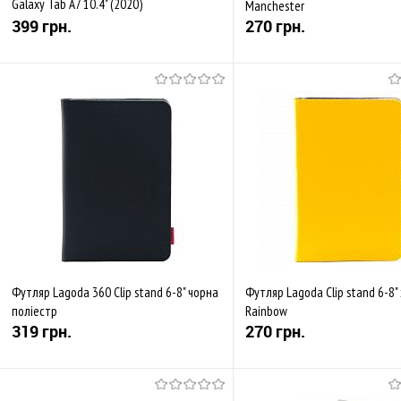
Galaxy Tab A7 10.4" (2020)
Manchester
T500/T505/T507 Red
399 грн.
270 грн.
Купити
Купити
До обраного
Порівняти
До обраного
Пор
В наявності
Закінчується
Футляр Lagoda 360 Clip stand 6-8" чорна
Футляр Lagoda Clip stand 6-8"
поліестр
Rainbow
319 грн.
270 грн.
Купити
Купити