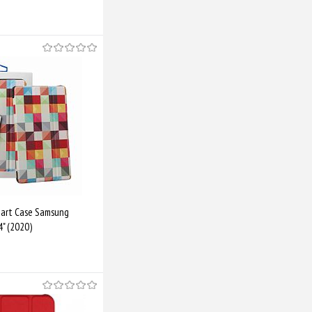
Купити
Порівняти
art Case Samsung
4" (2020)
Square
Купити