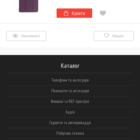
Купити
Переглянуті
Обране
Каталог
Телефони та аксесуари
Планшети та аксесуари
Вживані та REF пристрої
Аудіо
Гаджети та автоприладдя
Побутова техніка