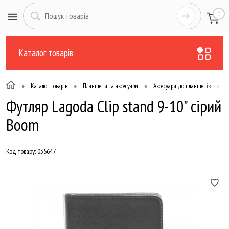
0
Каталог товарів
•
•
•
•
Каталог товарів
Планшети та аксесуари
Аксесуари до планшетів
Ф
Футляр Lagoda Clip stand 9-10" сірий
Boom
Код товару:
035647