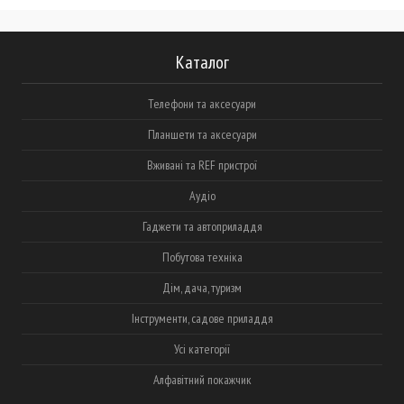
Каталог
Телефони та аксесуари
Планшети та аксесуари
Вживані та REF пристрої
Аудіо
Гаджети та автоприладдя
Побутова техніка
Дім, дача, туризм
Інструменти, садове приладдя
Усі категорії
Алфавітний покажчик