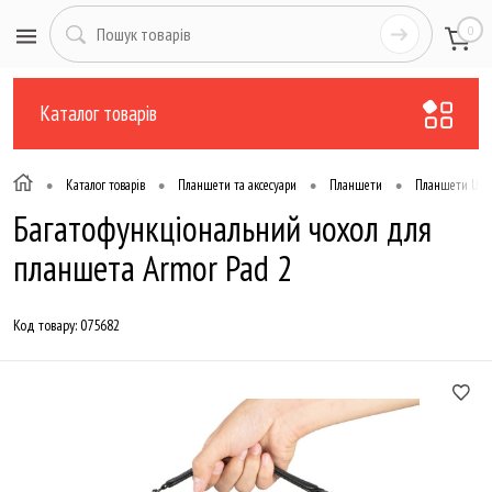
0
Каталог товарів
•
•
•
•
Каталог товарів
Планшети та аксесуари
Планшети
Планшети Ulef
Багатофункціональний чохол для
планшета Armor Pad 2
Код товару:
075682