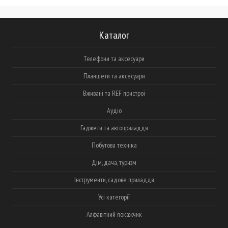
Каталог
Телефони та аксесуари
Планшети та аксесуари
Вживані та REF пристрої
Аудіо
Гаджети та автоприладдя
Побутова техніка
Дім, дача, туризм
Інструменти, садове приладдя
Усі категорії
Алфавітний покажчик