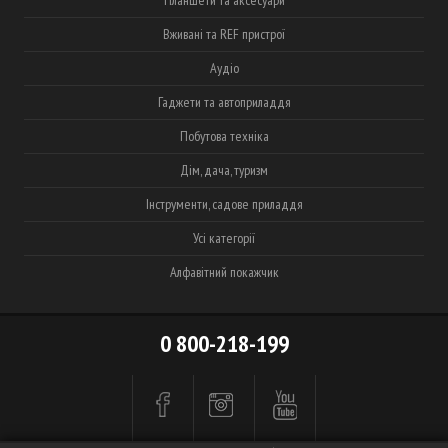
Планшети та аксесуари
Вживані та REF пристрої
Аудіо
Гаджети та автоприладдя
Побутова техніка
Дім, дача, туризм
Інструменти, садове приладдя
Усі категорії
Алфавітний покажчик
0 800-218-199