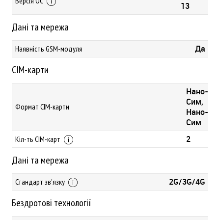
Версія ОС
13
Дані та мережа
Да
Наявність GSM-модуля
СІМ-карти
Нано-
Сим,
Формат СІМ-карти
Нано-
Сим
2
Кіл-ть СІМ-карт
Дані та мережа
2G/3G/4G
Стандарт зв'язку
Бездротові технології