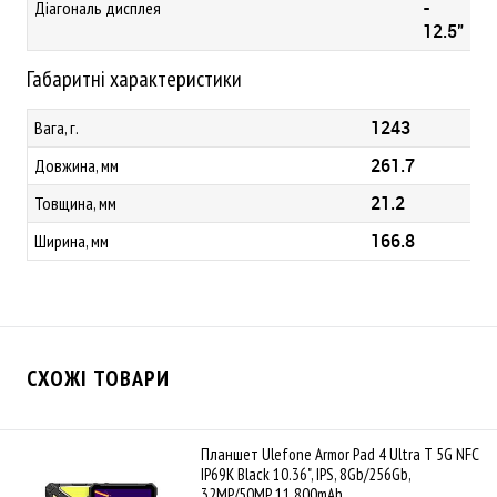
-
Діагональ дисплея
12.5"
Габаритні характеристики
1243
Вага, г.
261.7
Довжина, мм
21.2
Товщина, мм
166.8
Ширина, мм
СХОЖІ ТОВАРИ
Планшет Ulefone Armor Pad 4 Ultra T 5G NFC
IP69K Black 10.36", IPS, 8Gb/256Gb,
32MP/50MP, 11 800mAh