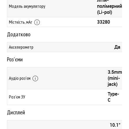
літій-
полімерний
Модель акумулятору
(Li-pol)
33280
Місткість, мАг
Додатково
Да
Акселерометр
Роз'єми
3.5mm
(mini-
Аудіо роз'єм
jack)
Type-
Роз'єм ЗУ
C
Дисплей
10.1"