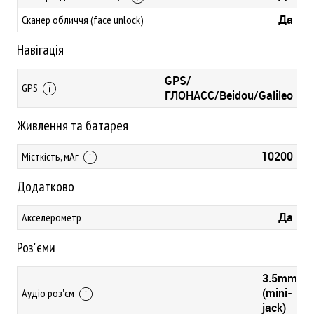
Да
Сканер обличчя (face unlock)
Навігація
GPS/
GPS
ГЛОНАСС/Beidou/Galileo
Живлення та батарея
10200
Місткість, мАг
Додатково
Да
Акселерометр
Роз'єми
3.5mm
(mini-
Аудіо роз'єм
jack)