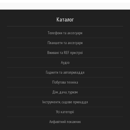
Каталог
Телефони та аксесуари
Планшети та аксесуари
Вживані та REF пристрої
Аудіо
Гаджети та автоприладдя
Побутова техніка
Дім, дача, туризм
Інструменти, садове приладдя
Усі категорії
Алфавітний покажчик