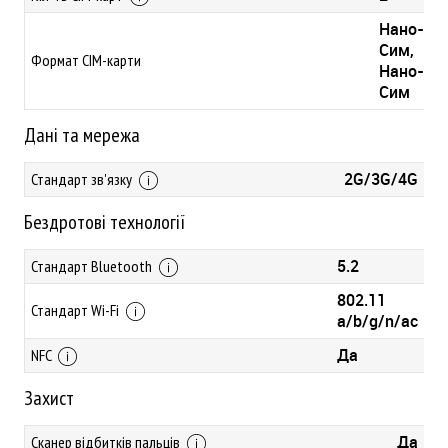
Нано-
Сим,
Формат СІМ-карти
Нано-
Сим
Дані та мережа
2G/3G/4G
Стандарт зв'язку
Бездротові технології
5.2
Стандарт Bluetooth
802.11
Стандарт Wi-Fi
a/b/g/n/ac
Да
NFC
Захист
Да
Сканер відбитків пальців