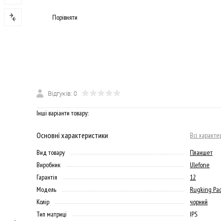
Порівняти
Відгуків: 0
Інші варіанти товару:
Основні характеристики
Всі характе
Вид товару
Планшет
Виробник
Ulefone
Гарантія
12
Модель
Rugking Pad
Колір
чорний
Тип матриці
IPS