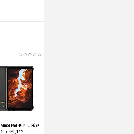
Armor Pad 4G NFC IP69K
/64Gb, 5MP/13MP,