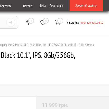
Зворотній дзвінок
Вхід
Реєстрація
Контакти
Вакансії
0
0
0
У кошику
поки що порожньо
ugking Pad 2 Pro 4G NFC IP69K Black 10.1", IPS, 8Gb/256Gb, 8MP/48MP, 10 200mAh
lack 10.1", IPS, 8Gb/256Gb,
11 999 грн.