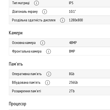
Тип матриці
IPS
Діагональ екрану
10.1"
Роздільна здатність дисплея
1280х800
Камери
Основна камера
48MP
Фронтальна камера
8MP
Пам'ять
Оперативна пам'ять
8Gb
Вбудована пам'ять
256Gb
Розширення пам'яті
2Tb
Процесор