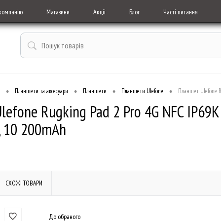
компанію
Магазини
Акціі
Блог
Часті питання
•
•
•
•
Планшети та аксесуари
Планшети
Планшети Ulefone
Планшет Ulefone R
efone Rugking Pad 2 Pro 4G NFC IP69K B
, 10 200mAh
СХОЖІ ТОВАРИ
До обраного