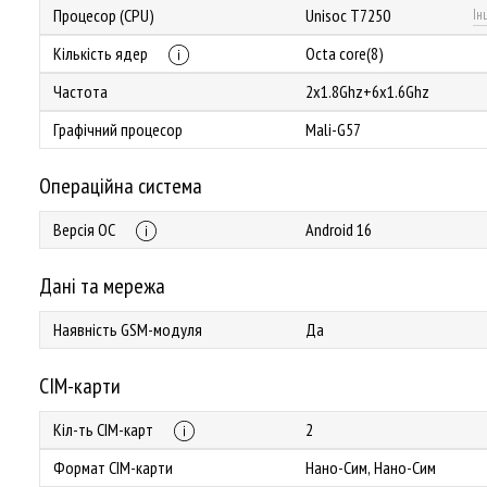
Процесор (CPU)
Unisoc T7250
Ін
Кількість ядер
Octa core(8)
Частота
2x1.8Ghz+6x1.6Ghz
Графічний процесор
Mali-G57
Операційна система
Версія ОС
Android 16
Дані та мережа
Наявність GSM-модуля
Да
СІМ-карти
Кіл-ть СІМ-карт
2
Формат СІМ-карти
Нано-Сим, Нано-Сим