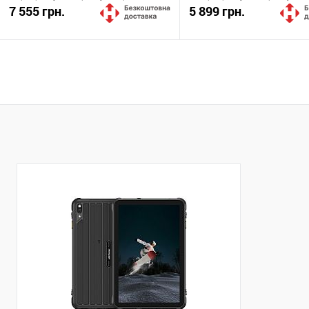
7 555 грн.
5 899 грн.
Купити
Купити
До обраного
Порівняти
До обраного
Пор
Закінчується
Закінчується