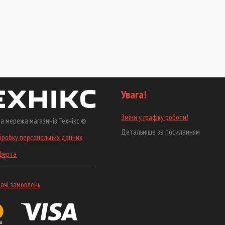
Увага!
Зміни у графіку роботи!
а мережа магазинів Технікс ©
Детальніше за посиланням
бробку персональних данних
оферта
ачі замовлень