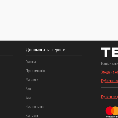
Допомога та сервіси
Головна
Національн
Про компанію
Згода на о
Магазини
Публічна 
Акціі
Пункти вид
Блог
Часті питання
Контакти