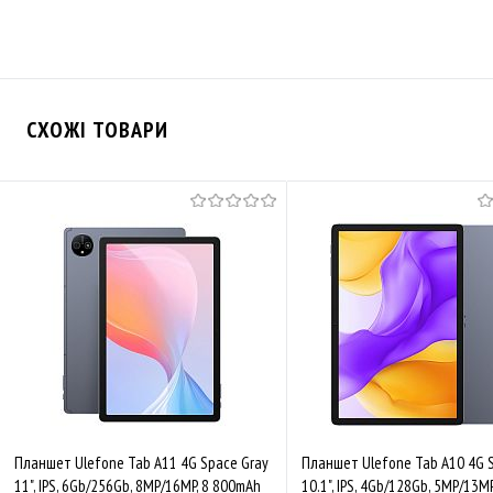
СХОЖІ ТОВАРИ
Планшет Ulefone Tab A11 4G Space Gray
Планшет Ulefone Tab A10 4G 
11", IPS, 6Gb/256Gb, 8MP/16MP, 8 800mAh
10.1", IPS, 4Gb/128Gb, 5MP/13M