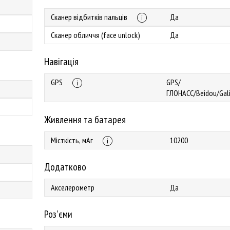
Сканер відбитків пальців
Да
Сканер обличчя (face unlock)
Да
Навігація
GPS
GPS/
ГЛОНАСС/Beidou/Gal
Живлення та батарея
Місткість, мАг
10200
Додатково
Акселерометр
Да
Роз'єми