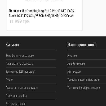
Планшет Ulefone Rugking Pad 2 Pro 4G NFC IP69K
Black 10.1", IPS, 8Gb/256Gb, 8MP/48MP, 10 200mAh
11 999 грн.
Каталог
Наші пропозиції
Телефони та аксесуари
Новинки
Планшети та аксесуари
Акційні товари
Вживані та REF пристрої
Хіт продаж
Аудіо
Товари з нашого Instagram
Гаджети та автоприладдя
Тематичні добірки товарів
Побутова техніка
Дім, дача, туризм