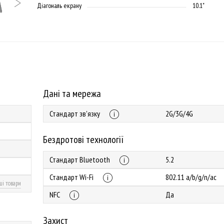
Діагональ екрану
10.1"
Дані та мережа
Стандарт зв'язку
2G/3G/4G
Бездротові технології
Стандарт Bluetooth
5.2
Стандарт Wi-Fi
802.11 a/b/g/n/ac
ші товари
NFC
Да
Захист