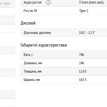
Аудіо роз'єм
3.5mm (mini-jack)
ші товари
Роз'єм ЗУ
Type-C
Дисплей
Діагональ дисплея
10.1" - 12.5"
Габаритні характеристики
Вага, г.
706
Довжина, мм
246
Товщина, мм
12.65
Ширина, мм
163.5