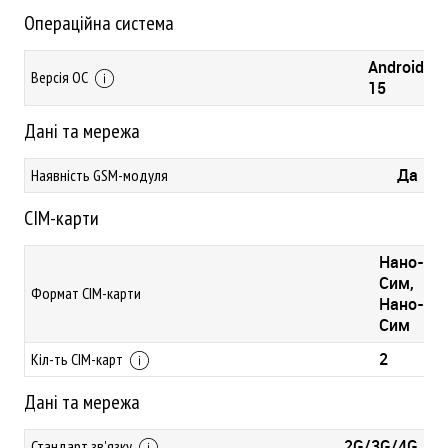
Операційна система
Android
Версія ОС
15
Дані та мережа
Да
Наявність GSM-модуля
СІМ-карти
Нано-
Сим,
Формат СІМ-карти
Нано-
Сим
2
Кіл-ть СІМ-карт
Дані та мережа
2G/3G/4G
Стандарт зв'язку