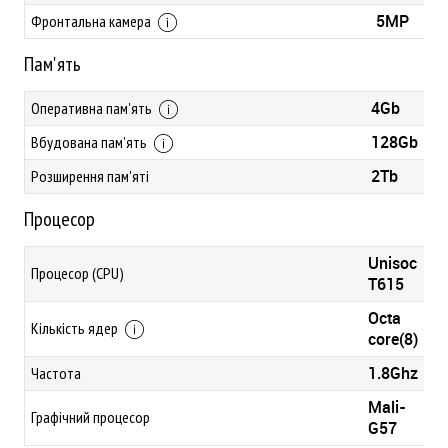
5MP
Фронтальна камера
Пам'ять
4Gb
Оперативна пам'ять
128Gb
Вбудована пам'ять
2Tb
Розширення пам'яті
Процесор
Unisoc
Процесор (CPU)
T615
Octa
Кількість ядер
core(8)
1.8Ghz
Частота
Mali-
Графічний процесор
G57