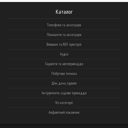
Каталог
Телефони та аксесуари
Планшети та аксесуари
Вживані та REF пристрої
Аудіо
Гаджети та автоприладдя
Побутова техніка
Дім, дача, туризм
Інструменти, садове приладдя
Усі категорії
Алфавітний покажчик