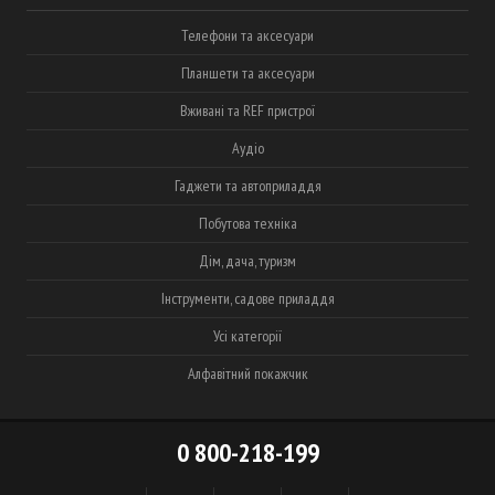
Телефони та аксесуари
Планшети та аксесуари
Вживані та REF пристрої
Аудіо
Гаджети та автоприладдя
Побутова техніка
Дім, дача, туризм
Інструменти, садове приладдя
Усі категорії
Алфавітний покажчик
0 800-218-199