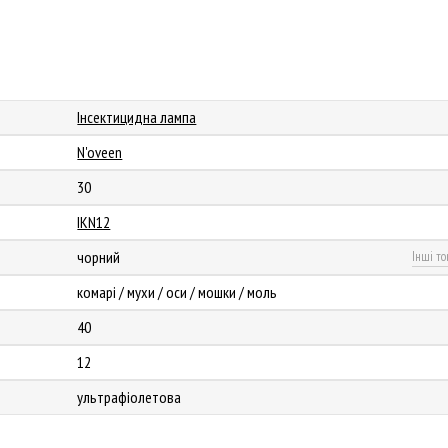
Інсектицидна лампа
N'oveen
30
IKN12
чорний
Інші то
комарі / мухи / оси / мошки / моль
40
12
ультрафіолетова