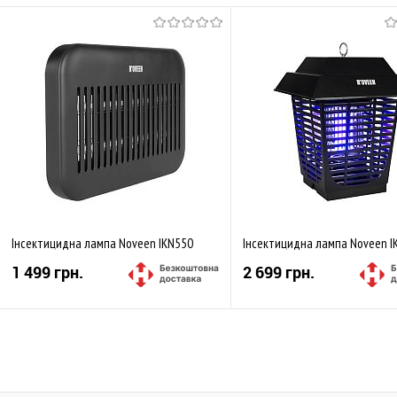
Інсектицидна лампа Noveen IKN550
Інсектицидна лампа Noveen I
1 499 грн.
2 699 грн.
Купити
Купити
До обраного
Порівняти
До обраного
Пор