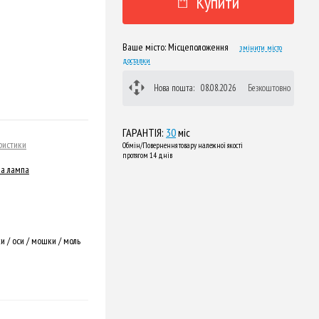
Купити
Ваше місто:
Місцеположення
змінити місто
доставки
Нова пошта:
08.08.2026
Безкоштовно
ГАРАНТІЯ:
30
міс
ристики
Обмін/Повернення товару належної якості
протягом 14 днів
на лампа
и / оси / мошки / моль