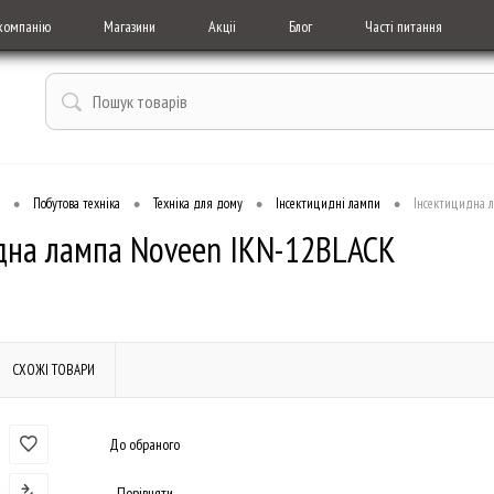
компанію
Магазини
Акціі
Блог
Часті питання
•
•
•
•
Побутова техніка
Техніка для дому
Інсектицидні лампи
Інсектицидна 
дна лампа Noveen IKN-12BLACK
СХОЖІ ТОВАРИ
До обраного
Порівняти