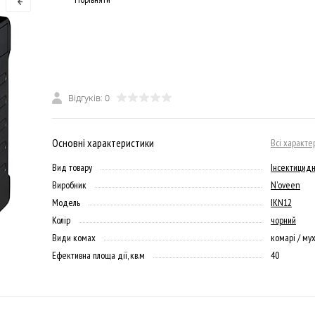
Відгуків: 0
Основні характеристики
Всі характе
Вид товару
Інсектицид
Виробник
N'oveen
Модель
IKN12
Колір
чорний
Види комах
комарі / мух
Ефективна площа дії, кв.м
40