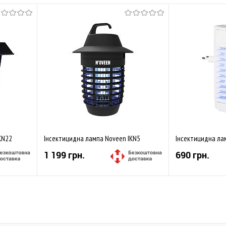
KN22
Інсектицидна лампа Noveen IKN5
Інсектицидна ла
1 199 грн.
690 грн.
Купити
івняти
До обраного
Порівняти
До обраного