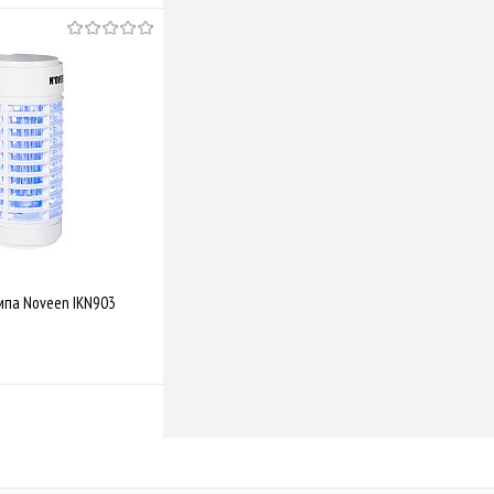
мпа Noveen IKN903
Купити
Порівняти