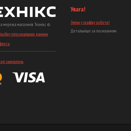
Увага!
Зміни у графіку роботи!
а мережа магазинів Технікс ©
Детальніше за посиланням
бробку персональних данних
оферта
ачі замовлень