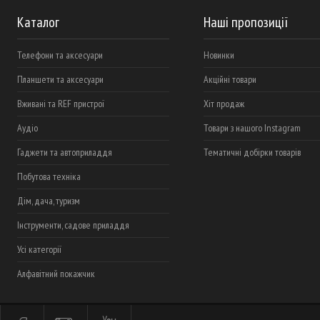
Каталог
Наші пропозиції
Телефони та аксесуари
Новинки
Планшети та аксесуари
Акційні товари
Вживані та REF пристрої
Хіт продаж
Аудіо
Товари з нашого Instagram
Гаджети та автоприладдя
Тематичні добірки товарів
Побутова техніка
Дім, дача, туризм
Інструменти, садове приладдя
Усі категорії
Алфавітний покажчик