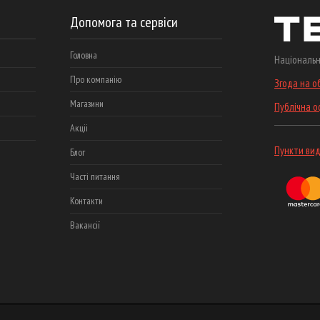
Допомога та сервіси
Головна
Національн
Про компанію
Згода на о
Магазини
Публічна 
Акціі
Пункти вид
Блог
Часті питання
Контакти
Вакансії