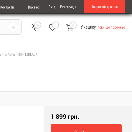
Зворотній дзвінок
Вхід
Реєстрація
Контакти
Вакансії
0
0
0
У кошику
поки що порожньо
лампа Noveen IKN-12BLACK
1 899 грн.