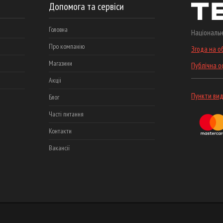
Допомога та сервіси
Головна
Національн
Про компанію
Згода на о
Магазини
Публічна 
Акціі
Пункти вид
Блог
Часті питання
Контакти
Вакансії