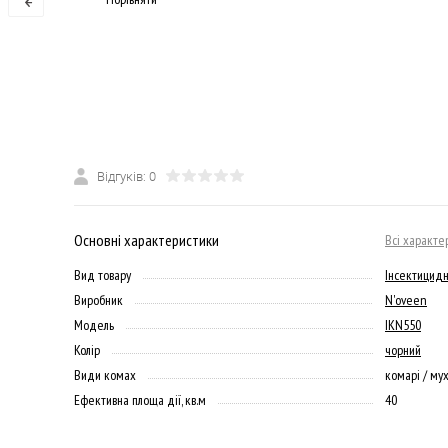
Відгуків: 0
Основні характеристики
Всі характе
Вид товару
Інсектицид
Виробник
N'oveen
Модель
IKN550
Колір
чорний
Види комах
комарі / мух
Ефективна площа дії, кв.м
40