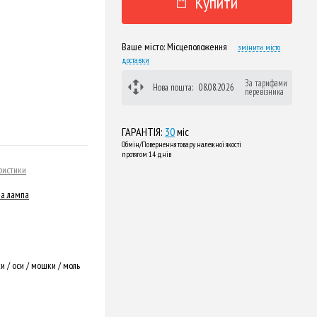
Купити
Ваше місто:
Місцеположення
змінити місто
доставки
За тарифами
Нова пошта:
08.08.2026
перевізника
ГАРАНТІЯ:
30
міс
Обмін/Повернення товару належної якості
протягом 14 днів
ристики
на лампа
и / оси / мошки / моль