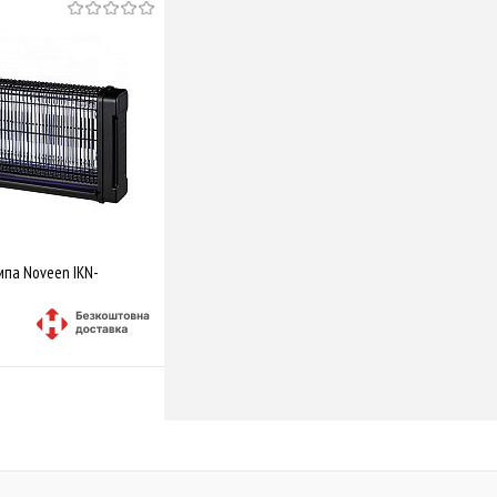
мпа Noveen IKN-
Купити
Порівняти