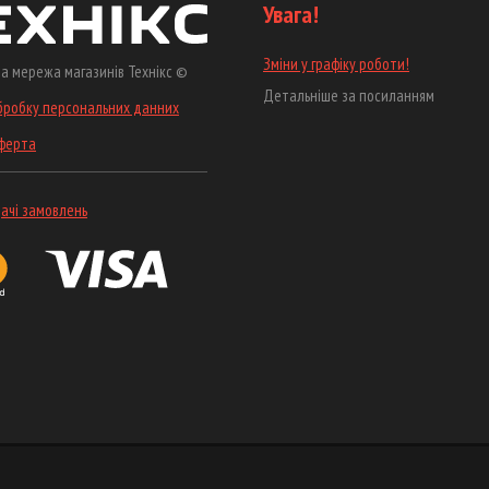
Увага!
Зміни у графіку роботи!
а мережа магазинів Технікс ©
Детальніше за посиланням
бробку персональних данних
оферта
ачі замовлень