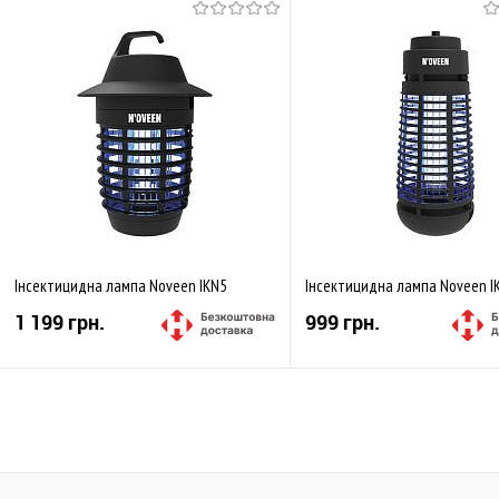
Інсектицидна лампа Noveen IKN5
Інсектицидна лампа Noveen I
1 199 грн.
999 грн.
Купити
Купити
До обраного
Порівняти
До обраного
Пор
Закінчується
В наявності