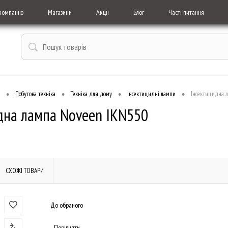
компанію
Магазини
Акціі
Блог
Часті питання
•
•
•
•
Побутова техніка
Техніка для дому
Інсектицидні лампи
Інсектицидна 
дна лампа Noveen IKN550
СХОЖІ ТОВАРИ
До обраного
Порівняти