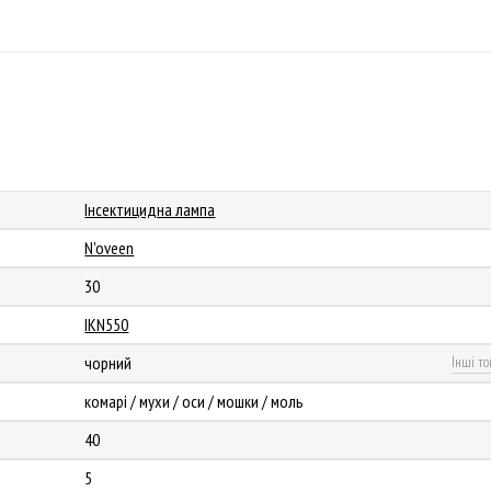
Інсектицидна лампа
N'oveen
30
IKN550
чорний
Інші то
комарі / мухи / оси / мошки / моль
40
5