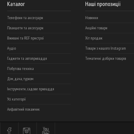
Каталог
Наші пропозиції
Телефони та аксесуари
Новинки
Планшети та аксесуари
Акційні товари
Вживані та REF пристрої
Хіт продаж
Аудіо
Товари з нашого Instagram
Гаджети та автоприладдя
Тематичні добірки товарів
Побутова техніка
Дім, дача, туризм
Інструменти, садове приладдя
Усі категорії
Алфавітний покажчик