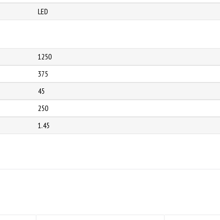
LED
1250
375
45
250
1.45