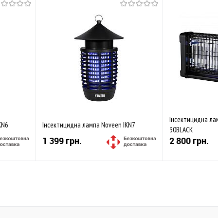
Інсектицидна ла
KN6
Інсектицидна лампа Noveen IKN7
30BLACK
1 399 грн.
2 800 грн.
Купити
івняти
До обраного
Порівняти
До обраного
В наявності
Закінчується