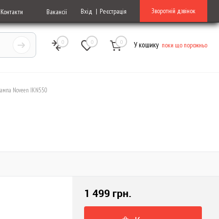
Зворотній дзвінок
Вхід
Реєстрація
Контакти
Вакансії
0
0
0
У кошику
поки що порожньо
лампа Noveen IKN550
1 499 грн.