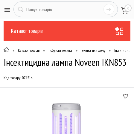
0
Каталог товарів
•
•
•
•
Каталог товарів
Побутова техніка
Техніка для дому
Інсектицидні
Інсектицидна лампа Noveen IKN853
Код товару:
074514