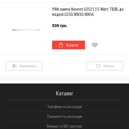
УФА лампа Noveen LOS15 15-Watt T8/BL до
моделі LO30, IKN30, IKN36
539 грн.
Купити
Переглянуті
Обране
Каталог
Телефони та аксесуари
Планшети та аксесуари
Вживані та REF пристрої