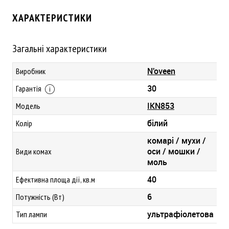
ХАРАКТЕРИСТИКИ
Загальні характеристики
N'oveen
Виробник
30
Гарантія
IKN853
Модель
білий
Колір
комарі / мухи /
оси / мошки /
Види комах
моль
40
Ефективна площа дії, кв.м
6
Потужність (Вт)
ультрафіолетова
Тип лампи