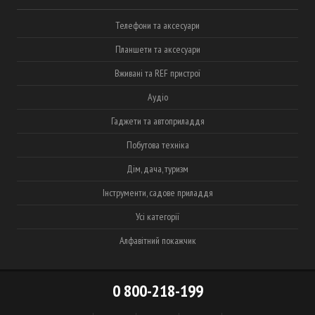
Телефони та аксесуари
Планшети та аксесуари
Вживані та REF пристрої
Аудіо
Гаджети та автоприладдя
Побутова техніка
Дім, дача, туризм
Інструменти, садове приладдя
Усі категорії
Алфавітний покажчик
0 800-218-199