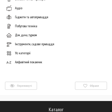
Аудіо
Гаджети та автоприладдя
Побутова техніка
Дім, дача, туризм
Інструменти, садове приладдя
Усі категорії
Алфавітний покажчик
Переглянуті
Обране
Каталог