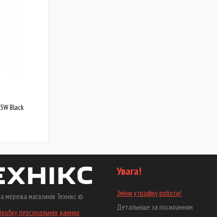
5W Black
Увага!
Зміни у графіку роботи!
а мережа магазинів Технікс ©
Детальніше за посиланням
бробку персональних данних