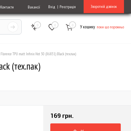
Зворотній дзвінок
Вхід
Реєстрація
Контакти
Вакансії
0
0
0
У кошику
поки що порожньо
Florence TPU matt Infinix Hot 30 (X6831) Black (тех.пак)
ack (тех.пак)
169 грн.