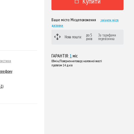
Купити
Ваше місто:
Місцеположення
змінити місто
доставки
до 5
За тарифами
Нова пошта:
днів
перевізника
ГАРАНТІЯ:
1
міс
ристики
Обмін/Повернення товару належної якості
протягом 14 днів
телефону
31)