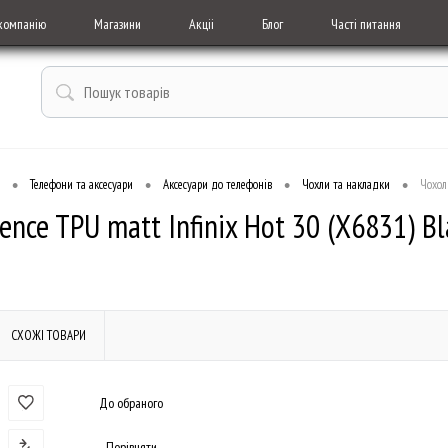
компанію
Магазини
Акціі
Блог
Часті питання
•
•
•
•
Телефони та аксесуари
Аксесуари до телефонів
Чохли та накладки
Чохол 
ence TPU matt Infinix Hot 30 (X6831) Bl
СХОЖІ ТОВАРИ
До обраного
Порівняти