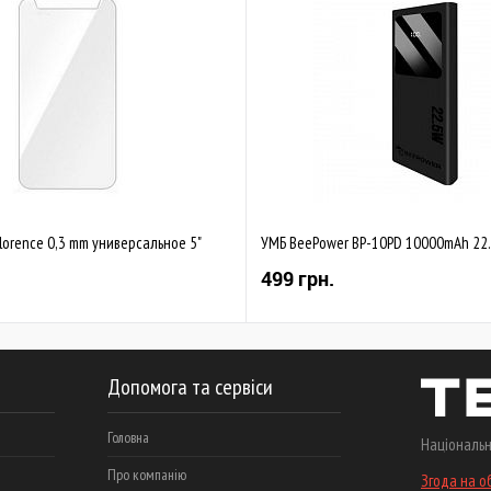
lorence 0,3 mm универсальное 5"
УМБ BeePower BP-10PD 10000mAh 22.
499 грн.
Допомога та сервіси
Головна
Національн
Про компанію
Згода на о