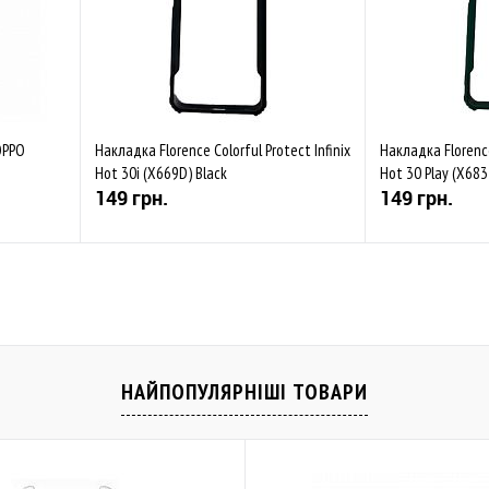
OPPO
Накладка Florence Colorful Protect Infinix
Накладка Florence
Hot 30i (X669D) Black
Hot 30 Play (X68
149 грн.
149 грн.
Купити
івняти
До обраного
Порівняти
До обраного
Закінчується
Закінчується
НАЙПОПУЛЯРНІШІ ТОВАРИ