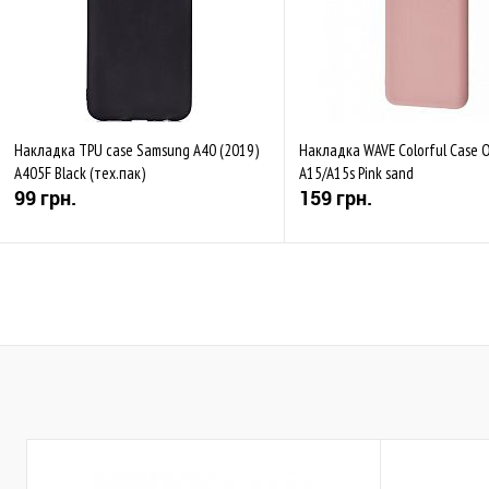
Накладка TPU case Samsung A40 (2019)
Накладка WAVE Colorful Case 
A405F Black (тех.пак)
A15/A15s Pink sand
99 грн.
159 грн.
Купити
Купити
До обраного
Порівняти
До обраного
Пор
Закінчується
Закінчується