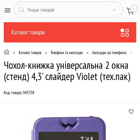
0
Каталог товарів
•
•
•
•
Каталог товарів
Телефони та аксесуари
Аксесуари до телефонів
Чо
Чохол-книжка універсальна 2 окна
(стенд) 4,3' слайдер Violet (тех.пак)
Код товару:
045738