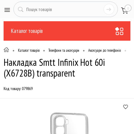
0
Каталог товарів
•
•
•
•
Каталог товарів
Телефони та аксесуари
Аксесуари до телефонів
Чо
Накладка Smtt Infinix Hot 60i
(X6728B) transparent
Код товару:
079869