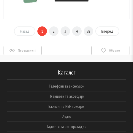
Назад
1
2
3
4
92
Вперед
Переглянуті
Обране
Каталог
Телефони та аксесуари
Планшети та аксесуари
Вживані та REF пристрої
Аудіо
Гаджети та автоприладдя