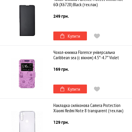
60i (X6728) Black (тех.пак)
249 грн.
Купити
Чохол-книжка Florence універсальна
Caribbean sea (с вікном) 4.5″-4.7″ Violet
169 грн.
Купити
Накладка силіконова Camera Protection
Xiaomi Redmi Note 8 transparent (тех.пак)
129 грн.