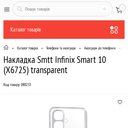
0
Каталог товарів
•
•
•
•
Каталог товарів
Телефони та аксесуари
Аксесуари до телефонів
Чо
Накладка Smtt Infinix Smart 10
(X6725) transparent
Код товару:
080253