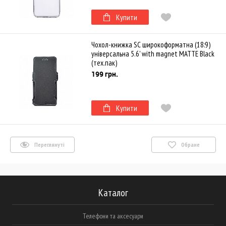
Купити
Чохол-книжка SC широкоформатна (18:9)
універсальна 5.6' with magnet MATTE Black
(тех.пак)
199 грн.
Купити
Переглянуті
Обране
Каталог
Телефони та аксесуари