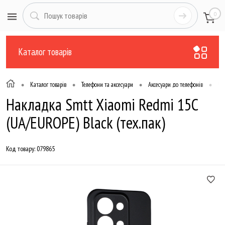
0
Каталог товарів
•
•
•
•
Каталог товарів
Телефони та аксесуари
Аксесуари до телефонів
Чо
Накладка Smtt Xiaomi Redmi 15C
(UA/EUROPE) Black (тех.пак)
Код товару:
079865