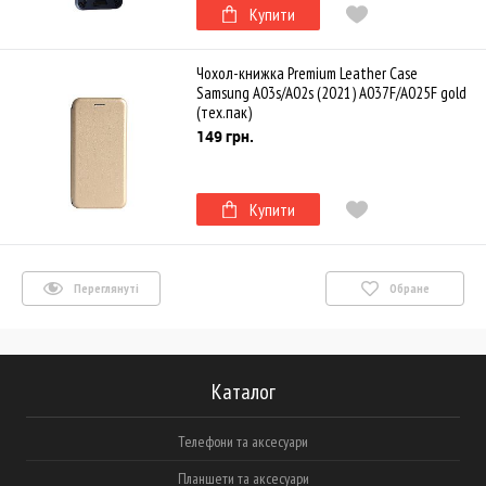
Купити
Чохол-книжка Premium Leather Case
Samsung A03s/A02s (2021) A037F/A025F gold
(тех.пак)
149 грн.
Купити
Переглянуті
Обране
Каталог
Телефони та аксесуари
Планшети та аксесуари