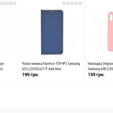
opy
Чохол-книжка Florence TOP №2 Samsung
Накладка Original
te
A21s (2020) A217F dark blue
Samsung A40 (2019
199 грн.
159 грн.
Купити
івняти
До обраного
Порівняти
До обраного