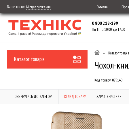
Ваше місто:
Головна
Про 
Місцеположення
0 800 218-199
Пн-Пт: з 10:00 до 17:00
•
Каталог товарів
Каталог товарів
Чохол-книж
Код товару:
079149
ПОВЕРНУТИСЬ ДО КАТЕГОРІЇ
ОГЛЯД ТОВАРУ
ХАРАКТЕРИСТИКИ