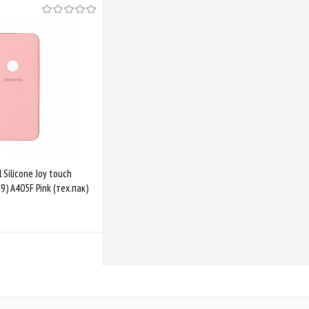
 Silicone Joy touch
) A405F Pink (тех.пак)
Купити
Порівняти