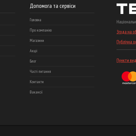
Допомога та сервіси
Головна
Національн
Про компанію
Згода на о
Магазини
Публічна 
Акціі
Пункти вид
Блог
Часті питання
Контакти
Вакансії