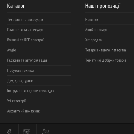
Каталог
Наші пропозиції
Телефони та аксесуари
Новинки
Планшети та аксесуари
Акційні товари
Вживані та REF пристрої
Хіт продаж
Аудіо
Товари з нашого Instagram
Гаджети та автоприладдя
Тематичні добірки товарів
Побутова техніка
Дім, дача, туризм
Інструменти, садове приладдя
Усі категорії
Алфавітний покажчик