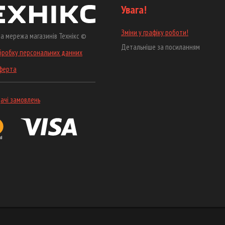
Увага!
Зміни у графіку роботи!
а мережа магазинів Технікс ©
Детальніше за посиланням
бробку персональних данних
оферта
ачі замовлень