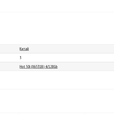
Китай
3
Hot 50i (X6531B) 4/128Gb