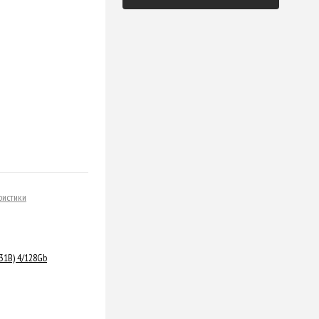
ристики
531B) 4/128Gb