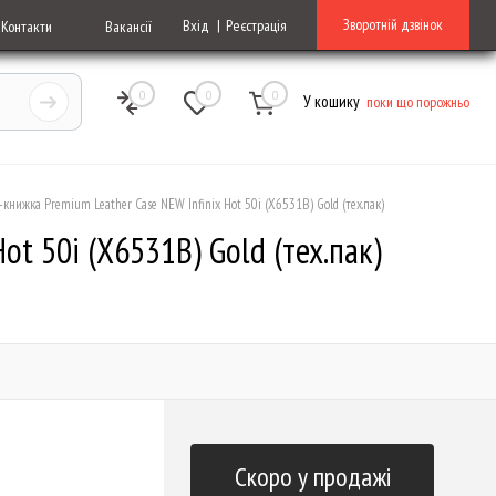
Зворотній дзвінок
Вхід
Реєстрація
Контакти
Вакансії
0
0
0
У кошику
поки що порожньо
-книжка Premium Leather Case NEW Infinix Hot 50i (X6531B) Gold (тех.пак)
ot 50i (X6531B) Gold (тех.пак)
Скоро у продажі