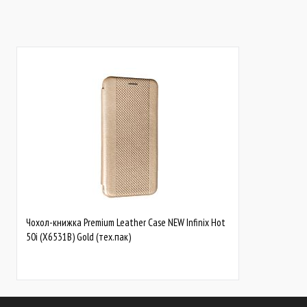
В наявності
В наявності
Чохол-книжка Premium Leather Case NEW Infinix Hot
50i (X6531B) Gold (тех.пак)