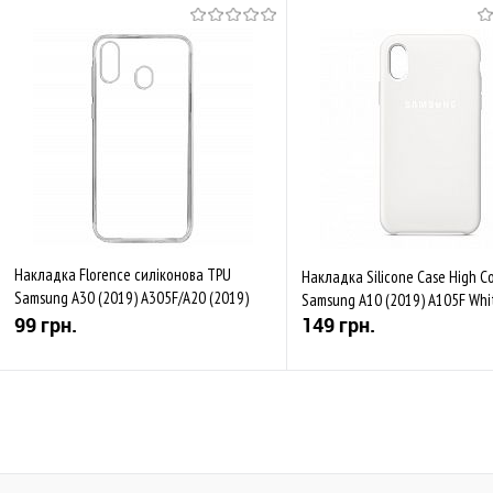
Накладка Florence силіконова TPU
Накладка Silicone Case High C
Samsung A30 (2019) A305F/A20 (2019)
Samsung A10 (2019) A105F Whi
A205F transparent (тех.пак)
99 грн.
149 грн.
Купити
Купити
До обраного
Порівняти
До обраного
Пор