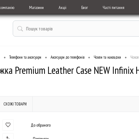
компанію
Магазини
Акціі
Блог
Часті питання
•
•
•
•
Телефони та аксесуари
Аксесуари до телефонів
Чохли та накладки
Чохол
ка Premium Leather Case NEW Infinix H
СХОЖІ ТОВАРИ
До обраного
Порівняти