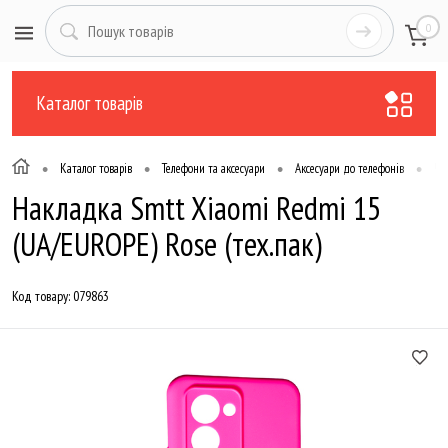
0
Каталог товарів
•
•
•
•
Каталог товарів
Телефони та аксесуари
Аксесуари до телефонів
Чо
Накладка Smtt Xiaomi Redmi 15
(UA/EUROPE) Rose (тех.пак)
Код товару:
079863