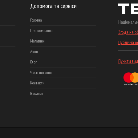
Допомога та сервіси
Головна
Національн
Про компанію
Згода на о
Магазини
Публічна 
Акціі
Пункти вид
Блог
Часті питання
Контакти
Вакансії