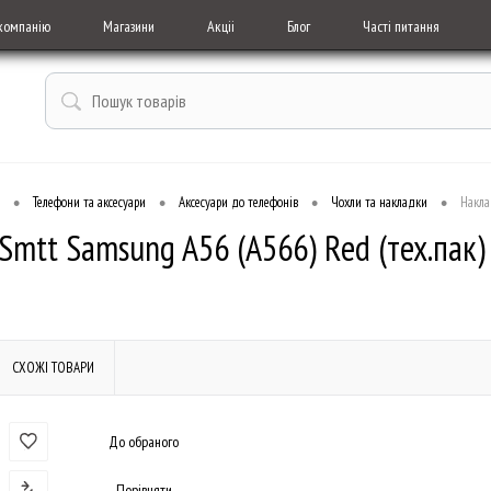
компанію
Магазини
Акціі
Блог
Часті питання
•
•
•
•
Телефони та аксесуари
Аксесуари до телефонів
Чохли та накладки
Накла
Smtt Samsung A56 (A566) Red (тех.пак)
СХОЖІ ТОВАРИ
До обраного
Порівняти