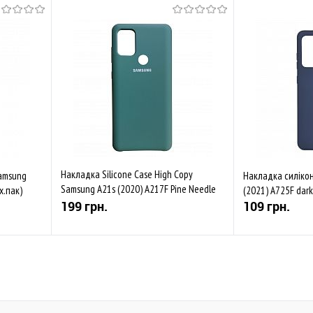
Накладка Silicone Case High Copy
Samsung
Накладка силіко
Samsung A21s (2020) A217F Pine Needle
х.пак)
(2021) A725F dark
Green
199 грн.
109 грн.
Купити
івняти
До обраного
Порівняти
До обраного