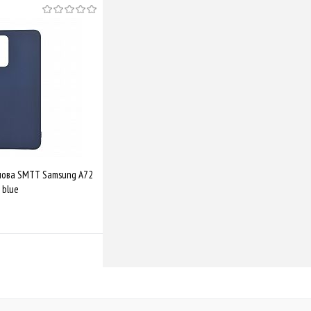
нова SMTT Samsung A72
 blue
Купити
Порівняти