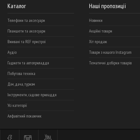
Каталог
Наші пропозиції
Телефони та аксесуари
Новинки
Планшети та аксесуари
Акційні товари
Вживані та REF пристрої
Хіт продаж
Аудіо
Товари з нашого Instagram
Гаджети та автоприладдя
Тематичні добірки товарів
Побутова техніка
Дім, дача, туризм
Інструменти, садове приладдя
Усі категорії
Алфавітний покажчик