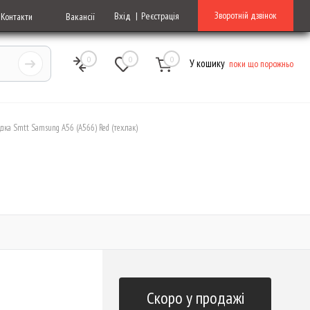
Зворотній дзвінок
Вхід
Реєстрація
Контакти
Вакансії
0
0
0
У кошику
поки що порожньо
дка Smtt Samsung A56 (A566) Red (тех.пак)
Скоро у продажі