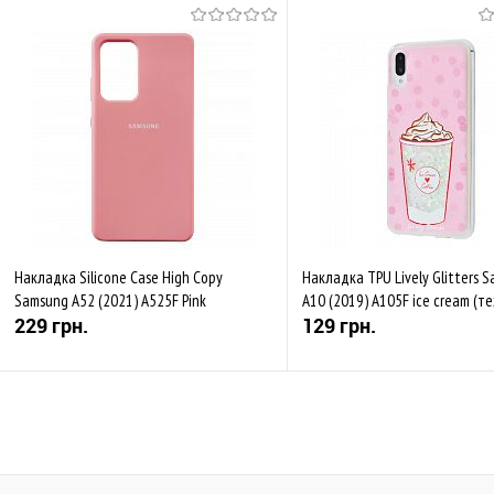
Накладка Silicone Case High Copy
Накладка TPU Lively Glitters 
Samsung A52 (2021) A525F Pink
A10 (2019) A105F ice cream (те
229 грн.
129 грн.
Купити
Купити
До обраного
Порівняти
До обраного
Пор