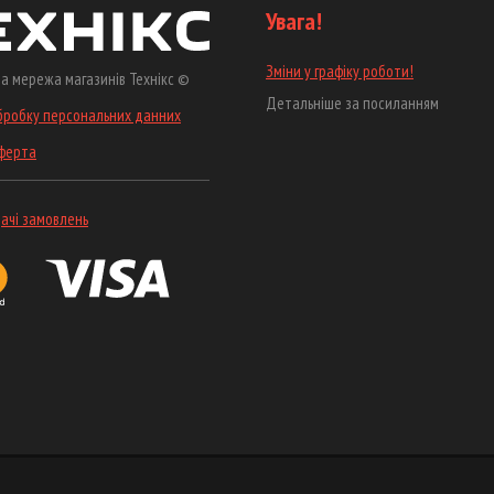
Увага!
Зміни у графіку роботи!
а мережа магазинів Технікс ©
Детальніше за посиланням
бробку персональних данних
оферта
ачі замовлень