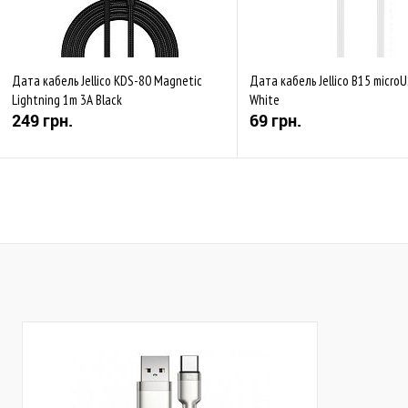
Дата кабель Jellico KDS-80 Magnetic
Дата кабель Jellico B15 micro
Lightning 1m 3A Black
White
249 грн.
69 грн.
Купити
Купити
До обраного
Порівняти
До обраного
Пор
Закінчується
В наявності