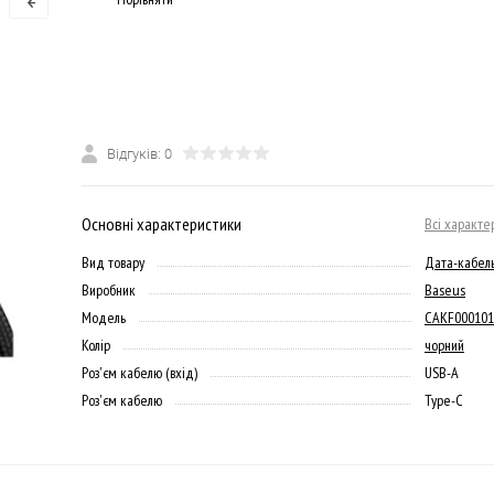
Відгуків: 0
Основні характеристики
Всі характе
Вид товару
Дата-кабел
Виробник
Baseus
Модель
CAKF000101
Колір
чорний
Роз'єм кабелю (вхід)
USB-A
Роз'єм кабелю
Type-C