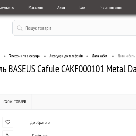
компанію
Магазини
Акціі
Блог
Часті питання
•
•
•
•
Телефони та аксесуари
Аксесуари до телефонів
Дата кабелі
Дата кабель
ль BASEUS Cafule CAKF000101 Metal Da
СХОЖІ ТОВАРИ
До обраного
Порівняти