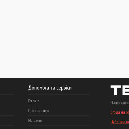
Допомога та сервіси
Головна
Національн
Про компанію
Згода на о
Магазини
Публічна 