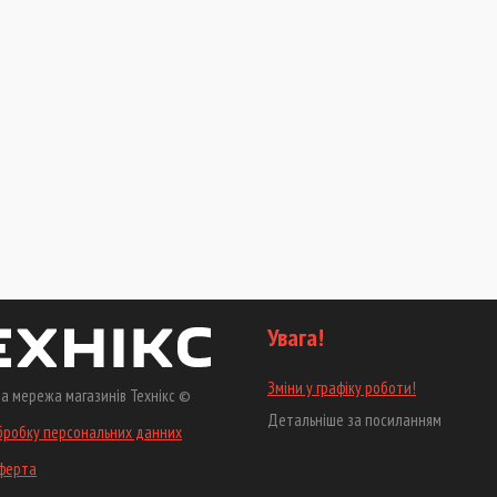
Увага!
Зміни у графіку роботи!
а мережа магазинів Технікс ©
Детальніше за посиланням
бробку персональних данних
оферта