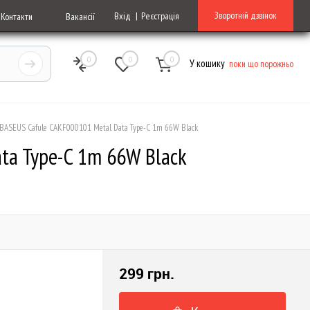
Зворотній дзвінок
Вхід
Реєстрація
Контакти
Вакансії
0
0
0
У кошику
поки що порожньо
 BASEUS Cafule CAKF000101 Metal Data Type-C 1m 66W Black
ta Type-C 1m 66W Black
299 грн.