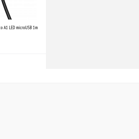
co A1 LED microUSB 1m
Купити
Порівняти