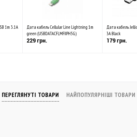
USB 1m 3.1A
Дата кабель Cellular Line Lightning 1m
Дата кабель Jelli
green (USBDATACFLMFIIPH5G)
3A Black
229 грн.
179 грн.
Купити
івняти
До обраного
Порівняти
До обраного
Закінчується
В наявності
ПЕРЕГЛЯНУТІ ТОВАРИ
НАЙПОПУЛЯРНІШІ ТОВАРИ