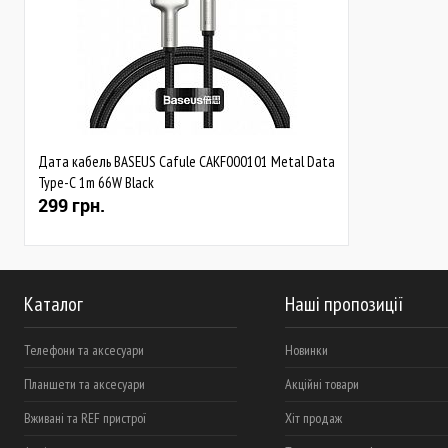
Дата кабель BASEUS Cafule CAKF000101 Metal Data
Type-C 1m 66W Black
299 грн.
Каталог
Наші пропозиції
Телефони та аксесуари
Новинки
Планшети та аксесуари
Акційні товари
Вживані та REF пристрої
Хіт продаж