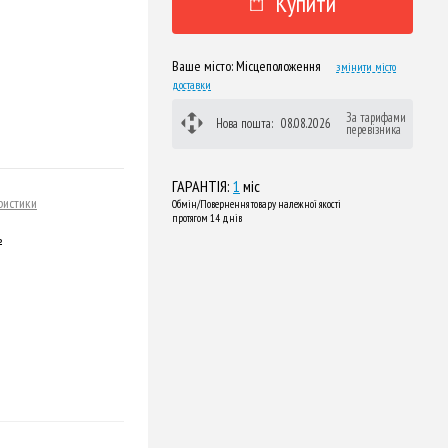
Купити
Ваше місто:
Місцеположення
змінити місто
доставки
За тарифами
Нова пошта:
08.08.2026
перевізника
ГАРАНТІЯ:
1
міс
ристики
Обмін/Повернення товару належної якості
протягом 14 днів
ь