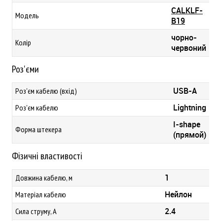
CALKLF-
Модель
B19
чорно-
Колір
червоний
Роз'єми
USB-A
Роз'єм кабелю (вхід)
Lightning
Роз'єм кабелю
I-shape
Форма штекера
(прямой)
Фізичні властивості
1
Довжина кабелю, м
Нейлон
Матеріал кабелю
2.4
Сила струму, А