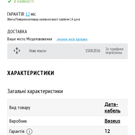
В наявності
ГАРАНТІЯ:
12
міс
Обмін/Повернення товару належної якості протягом 14 днів
ДОСТАВКА
Ваше місто:
Місцеположення
змінити місто доставки
За тарифами
Нова пошта:
13.08.2026
перевізника
ХАРАКТЕРИСТИКИ
Загальні характеристики
Дата-
Вид товару
кабель
Baseus
Виробник
12
Гарантія