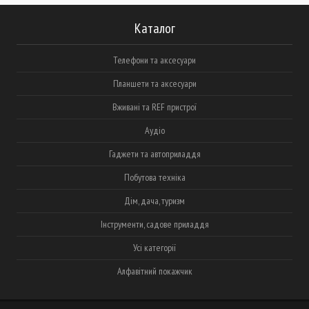
Каталог
Телефони та аксесуари
Планшети та аксесуари
Вживані та REF пристрої
Аудіо
Гаджети та автоприладдя
Побутова техніка
Дім, дача, туризм
Інструменти, садове приладдя
Усі категорії
Алфавітний покажчик