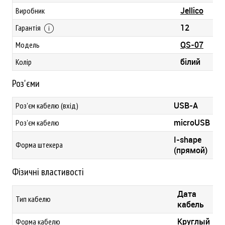
Jellico
Виробник
12
Гарантія
QS-07
Модель
білий
Колір
Роз'єми
USB-A
Роз'єм кабелю (вхід)
microUSB
Роз'єм кабелю
I-shape
Форма штекера
(прямой)
Фізичні властивості
Дата
Тип кабелю
кабель
Круглый
Форма кабелю