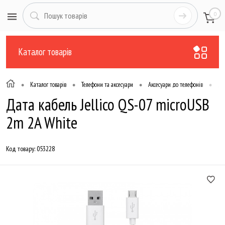
0
Каталог товарів
•
•
•
•
Каталог товарів
Телефони та аксесуари
Аксесуари до телефонів
Да
Дата кабель Jellico QS-07 microUSB
2m 2A White
Код товару:
053228