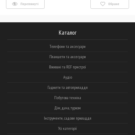
Переглянуті
Обране
Каталог
Телефони та аксесуари
Планшети та аксесуари
Вживані та REF пристрої
Аудіо
Гаджети та автоприладдя
Побутова техніка
Дім, дача, туризм
Інструменти, садове приладдя
Усі категорії