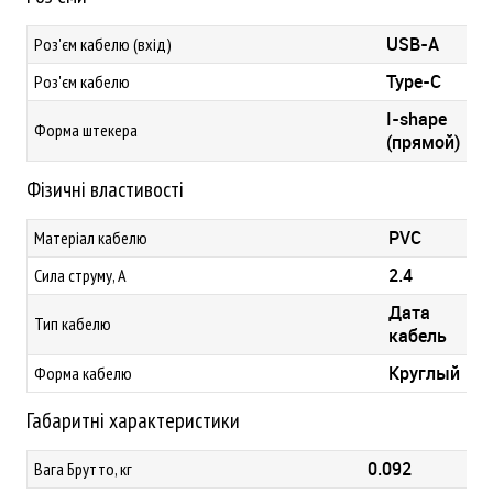
USB-A
Роз'єм кабелю (вхід)
Type-C
Роз'єм кабелю
I-shape
Форма штекера
(прямой)
Фізичні властивості
PVC
Матеріал кабелю
2.4
Сила струму, А
Дата
Тип кабелю
кабель
Круглый
Форма кабелю
Габаритні характеристики
0.092
Вага Брутто, кг