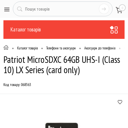
0
Каталог товарів
•
•
•
•
Каталог товарів
Телефони та аксесуари
Аксесуари до телефонів
Kа
Patriot MicroSDXC 64GB UHS-I (Class
10) LX Series (card only)
Код товару:
068363