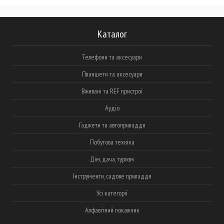
Каталог
Телефони та аксесуари
Планшети та аксесуари
Вживані та REF пристрої
Аудіо
Гаджети та автоприладдя
Побутова техніка
Дім, дача, туризм
Інструменти, садове приладдя
Усі категорії
Алфавітний покажчик