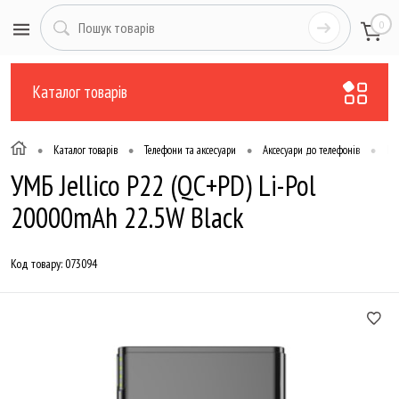
0
Каталог товарів
•
•
•
•
Каталог товарів
Телефони та аксесуари
Аксесуари до телефонів
По
УМБ Jellico P22 (QC+PD) Li-Pol
20000mAh 22.5W Black
Код товару:
073094