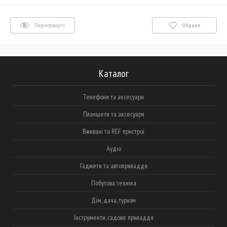
Переглянуті
Обране
Каталог
Телефони та аксесуари
Планшети та аксесуари
Вживані та REF пристрої
Аудіо
Гаджети та автоприладдя
Побутова техніка
Дім, дача, туризм
Інструменти, садове приладдя