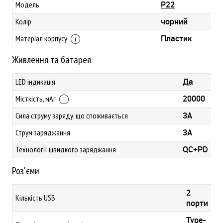
P22
Модель
чорний
Колір
Пластик
Матеріал корпусу
Живлення та батарея
Да
LED індикація
20000
Місткість, мАг
3A
Сила струму заряду, що споживається
3A
Струм заряджання
QC+PD
Технології швидкого заряджання
Роз'єми
2
Кількість USB
порти
Type-