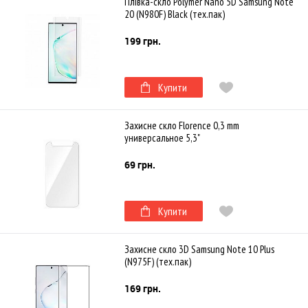
Плівка-скло Polymer Nano 5D Samsung Note
20 (N980F) Black (тех.пак)
199 грн.
Купити
Захисне скло Florence 0,3 mm
универсальное 5,3"
69 грн.
Купити
Захисне скло 3D Samsung Note 10 Plus
(N975F) (тех.пак)
169 грн.