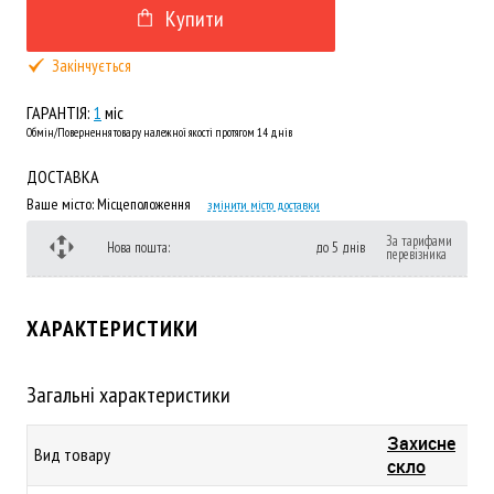
Купити
Закінчується
ГАРАНТІЯ:
1
міс
Обмін/Повернення товару належної якості протягом 14 днів
ДОСТАВКА
Ваше місто:
Місцеположення
змінити місто доставки
За тарифами
Нова пошта:
до 5 днів
перевізника
ХАРАКТЕРИСТИКИ
Загальні характеристики
Захисне
Вид товару
скло