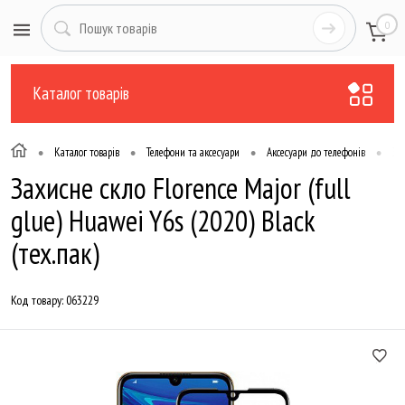
0
Каталог товарів
•
•
•
•
Каталог товарів
Телефони та аксесуари
Аксесуари до телефонів
Зах
Захисне скло Florence Major (full
glue) Huawei Y6s (2020) Black
(тех.пак)
Код товару:
063229