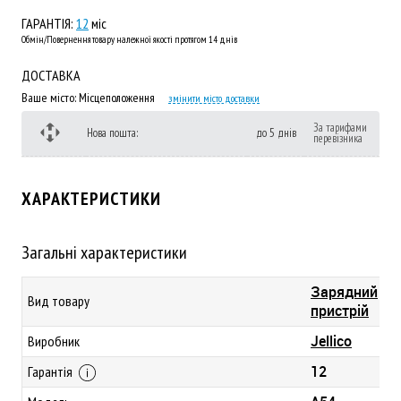
ГАРАНТІЯ:
12
міс
Обмін/Повернення товару належної якості протягом 14 днів
ДОСТАВКА
Ваше місто:
Місцеположення
змінити місто доставки
За тарифами
Нова пошта:
до 5 днів
перевізника
ХАРАКТЕРИСТИКИ
Загальні характеристики
Зарядний
Вид товару
пристрій
Jellico
Виробник
12
Гарантія