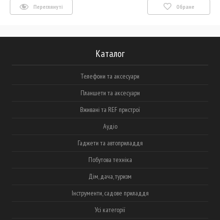
Переглянуті
Обране
Каталог
Телефони та аксесуари
Планшети та аксесуари
Вживані та REF пристрої
Аудіо
Гаджети та автоприладдя
Побутова техніка
Дім, дача, туризм
Інструменти, садове приладдя
Усі категорії