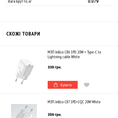
0.079
Вага Брутто, кг
СХОЖІ ТОВАРИ
МЗП Jellico C86 1PD 20W + Type-C to
Lightning cable White
339 грн.
Купити
МЗП Jellico C87 1PD+1QC 20W White
359 грн.