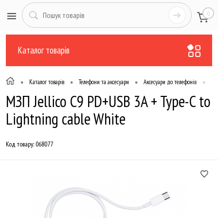
0
Каталог товарів
•
•
•
•
Каталог товарів
Телефони та аксесуари
Аксесуари до телефонів
За
МЗП Jellico C9 PD+USB 3A + Type-C to
Lightning cable White
Код товару:
068077