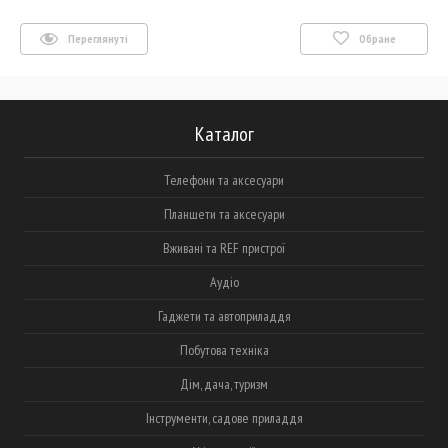
Переглянуті
Обране
Каталог
Телефони та аксесуари
Планшети та аксесуари
Вживані та REF пристрої
Аудіо
Гаджети та автоприладдя
Побутова техніка
Дім, дача, туризм
Інструменти, садове приладдя