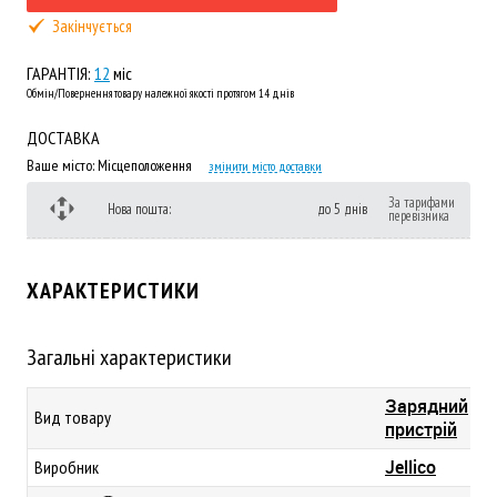
Закінчується
ГАРАНТІЯ:
12
міс
Обмін/Повернення товару належної якості протягом 14 днів
ДОСТАВКА
Ваше місто:
Місцеположення
змінити місто доставки
За тарифами
Нова пошта:
до 5 днів
перевізника
ХАРАКТЕРИСТИКИ
Загальні характеристики
Зарядний
Вид товару
пристрій
Jellico
Виробник