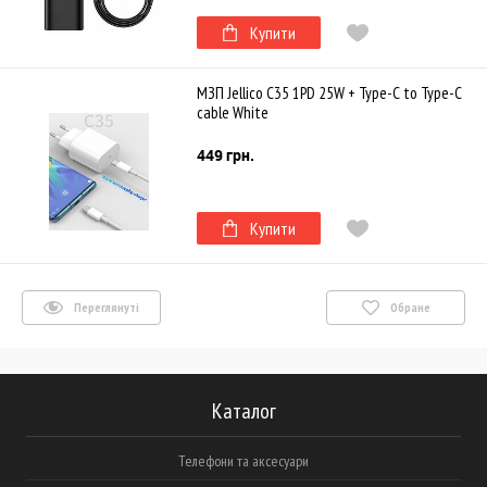
Купити
МЗП Jellico C35 1PD 25W + Type-C to Type-C
cable White
449 грн.
Купити
Переглянуті
Обране
Каталог
Телефони та аксесуари