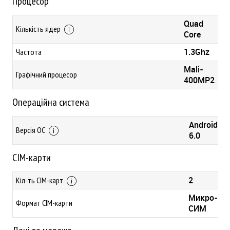
Процесор
Quad
Кількість ядер
Core
1.3Ghz
Частота
Mali-
Графічний процесор
400MP2
Операційна система
Android
Версія ОС
6.0
СІМ-карти
2
Кіл-ть СІМ-карт
Микро-
Формат СІМ-карти
СИМ