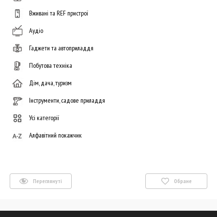
Вживані та REF пристрої
Аудіо
Гаджети та автоприладдя
Побутова техніка
Дім, дача, туризм
Інструменти, садове приладдя
Усі категорії
Алфавітний покажчик
Переглянуті
Обране