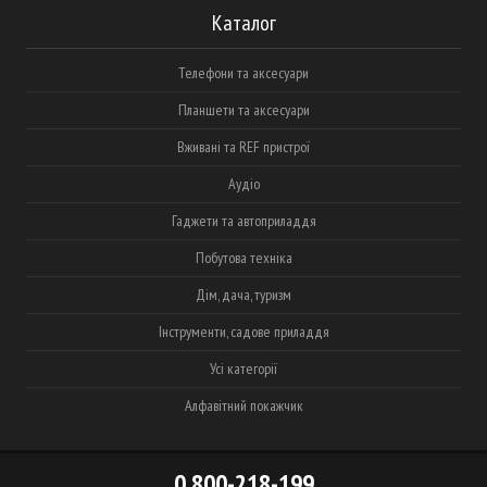
Каталог
Телефони та аксесуари
Планшети та аксесуари
Вживані та REF пристрої
Аудіо
Гаджети та автоприладдя
Побутова техніка
Дім, дача, туризм
Інструменти, садове приладдя
Усі категорії
Алфавітний покажчик
0 800-218-199