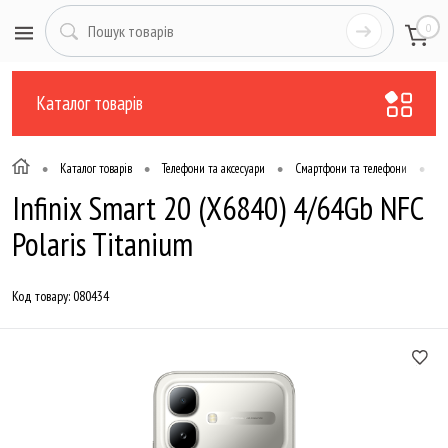
0
Каталог товарів
•
•
•
•
Каталог товарів
Телефони та аксесуари
Смартфони та телефони
Те
Infinix Smart 20 (X6840) 4/64Gb NFC
Polaris Titanium
Код товару:
080434