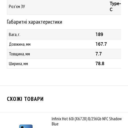
Type-
Роз'єм ЗУ
C
Габаритні характеристики
189
Вага, г.
167.7
Довжина, мм
7.7
Товщина, мм
78.8
Ширина, мм
СХОЖІ ТОВАРИ
Infinix Hot 60i (X6728) 8/256Gb NFC Shadow
Blue