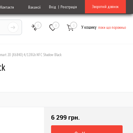
Зворотній дзвінок
Вхід
Реєстрація
Контакти
Вакансії
0
0
0
У кошику
поки що порожньо
 Smart 20 (X6840) 4/128Gb NFC Shadow Black
ck
6 299 грн.