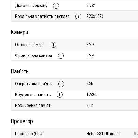
Діагональ екрану
6.78"
Роздільна здатність дисплея
720x1576
Камери
Основна камера
8MP
Фронтальна камера
8MP
Пам'ять
Оперативна пам'ять
4Gb
Вбудована пам'ять
128Gb
Розширення пам'яті
2Tb
Процесор
Процесор (CPU)
Helio G81 Ultimate
Ін