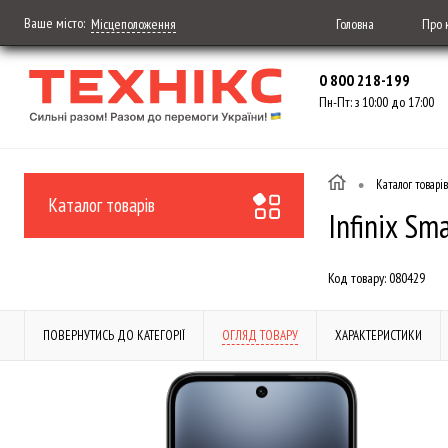
Ваше місто:
Головна
Про 
Місцеположення
0 800 218-199
Пн-Пт: з 10:00 до 17:00
•
Каталог товарів
Каталог товарів
Infinix Sm
Код товару:
080429
ПОВЕРНУТИСЬ ДО КАТЕГОРІЇ
ОГЛЯД ТОВАРУ
ХАРАКТЕРИСТИКИ