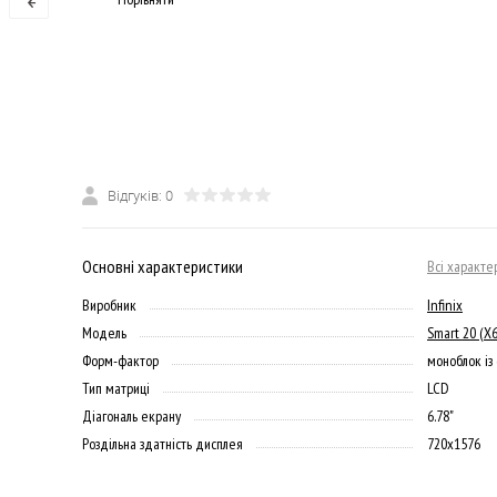
Відгуків: 0
Основні характеристики
Всі характе
Виробник
Infinix
Модель
Smart 20 (X
Форм-фактор
моноблок із
Тип матриці
LCD
Діагональ екрану
6.78"
Роздільна здатність дисплея
720x1576