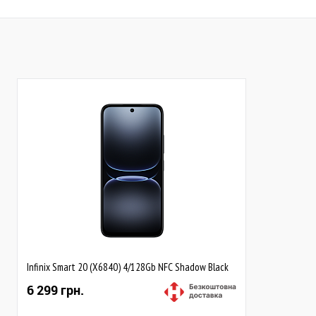
До обраного
Порівняти
До обраного
Пор
Закінчується
Закінчується
Infinix Smart 20 (X6840) 4/128Gb NFC Shadow Black
6 299 грн.