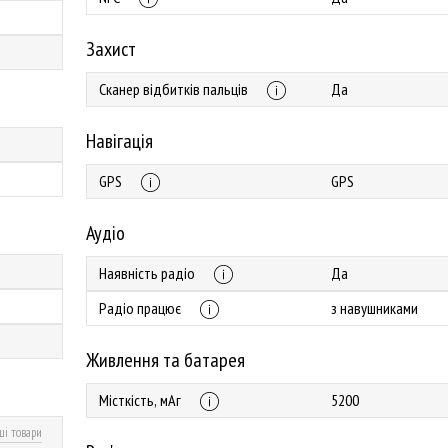
Захист
Сканер відбитків пальців
Да
Навігація
GPS
GPS
Аудіо
Наявність радіо
Да
Радіо працює
з навушниками
Живлення та батарея
Місткість, мАг
5200
ші товари