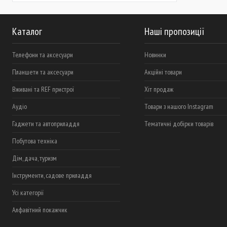
Каталог
Наші пропозиції
Телефони та аксесуари
Новинки
Планшети та аксесуари
Акційні товари
Вживані та REF пристрої
Хіт продаж
Аудіо
Товари з нашого Instagram
Гаджети та автоприладдя
Тематичні добірки товарів
Побутова техніка
Дім, дача, туризм
Інструменти, садове приладдя
Усі категорії
Алфавітний покажчик