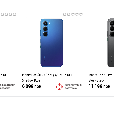
Gb NFC
Infinix Hot 60i (X6728) 4/128Gb NFC
Infinix Hot 60 Pr
Shadow Blue
Sleek Black
6 099 грн.
11 199 грн.
Купити