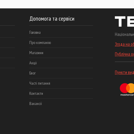
Допомога та сервіси
Головна
Національн
Про компанію
Згода на о
Магазини
Публічна 
Акціі
Пункти вид
Блог
Часті питання
Контакти
Вакансії