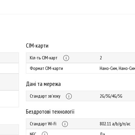
СІМ-карти
Кіл-ть СІМ-карт
2
Формат СІМ-карти
Нано-Сим, Нано-Си
Дані та мережа
Стандарт зв'язку
2G/3G/4G/5G
Бездротові технології
Стандарт Wi-Fi
802.11 a/b/g/n/ac
NFC
Да