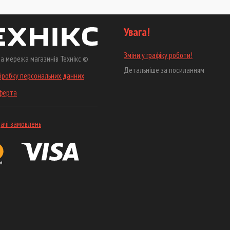
Увага!
Зміни у графіку роботи!
а мережа магазинів Технікс ©
Детальніше за посиланням
бробку персональних данних
оферта
ачі замовлень