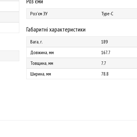
Роз'єми
Роз'єм ЗУ
Type-C
Габаритні характеристики
Вага, г.
189
Довжина, мм
167.7
Товщина, мм
7.7
Ширина, мм
78.8