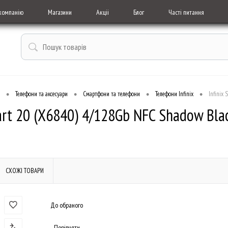
компанію
Магазини
Акціі
Блог
Часті питання
•
•
•
•
Телефони та аксесуари
Смартфони та телефони
Телефони Infinix
Infinix
art 20 (X6840) 4/128Gb NFC Shadow Bla
СХОЖІ ТОВАРИ
До обраного
Порівняти