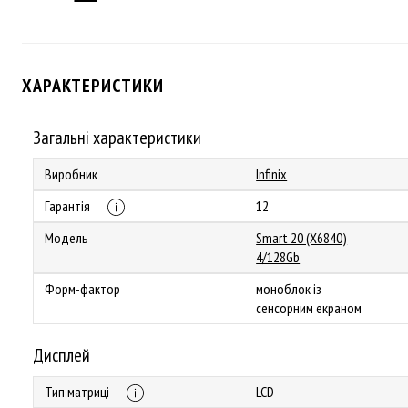
ХАРАКТЕРИСТИКИ
Загальні характеристики
Виробник
Infinix
Гарантія
12
Модель
Smart 20 (X6840)
4/128Gb
Форм-фактор
моноблок із
сенсорним екраном
Дисплей
Тип матриці
LCD