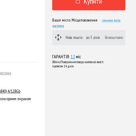
Купити
Ваше місто:
Місцеположення
змінити місто
доставки
Нова пошта:
до 5 днів
Безкоштовно
ГАРАНТІЯ:
12
міс
Обмін/Повернення товару належної якості
протягом 14 днів
ристики
6840) 4/128Gb
 сенсорним екраном