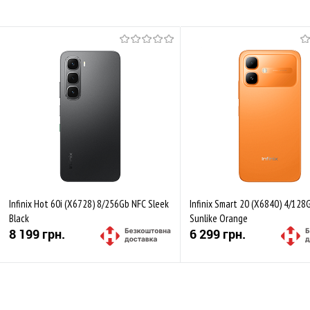
Infinix Hot 60i (X6728) 8/256Gb NFC Sleek
Infinix Smart 20 (X6840) 4/128
Black
Sunlike Orange
8 199 грн.
6 299 грн.
Купити
Купити