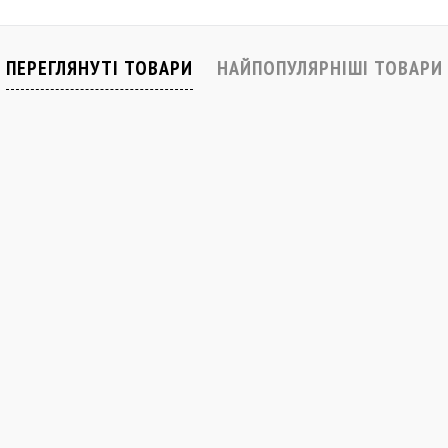
івняти
До обраного
Порівняти
До обраного
Закінчується
Закінчується
ПЕРЕГЛЯНУТІ ТОВАРИ
НАЙПОПУЛЯРНІШІ ТОВАРИ